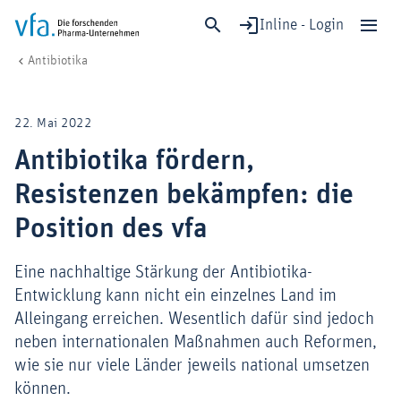
Inline - Login
Antibiotika fördern, Resistenzen bekämpfen: die Position des vfa
vfa. Die forschenden Pharma-Unternehmen
Forschung & Entwicklung
Therapiegebiete & Fortschritt
Antibiotika
Schließen
Forschung & Entwicklung
22. Mai 2022
Gesundheit & Versorgung
Antibiotika fördern,
Wirtschaft & Standort
Resistenzen bekämpfen: die
Digitalisierung & KI
Verband & Mitglieder
Position des vfa
Eine nachhaltige Stärkung der Antibiotika-
Entwicklung kann nicht ein einzelnes Land im
Mitglied werden!
Alleingang erreichen. Wesentlich dafür sind jedoch
Medien
neben internationalen Maßnahmen auch Reformen,
wie sie nur viele Länder jeweils national umsetzen
können.