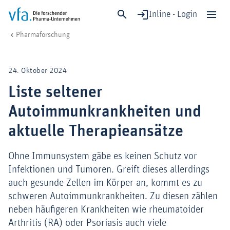
Inline - Login
Liste seltener Autoimmunkrankheiten und aktuelle Therapieansätze
vfa. Die forschenden Pharma-Unternehmen
Forschung & Entwicklung
Pharmaforschung
Schließen
Forschung & Entwicklung
24. Oktober 2024
Gesundheit & Versorgung
Liste seltener
Wirtschaft & Standort
Autoimmunkrankheiten und
Digitalisierung & KI
Verband & Mitglieder
aktuelle Therapieansätze
Ohne Immunsystem gäbe es keinen Schutz vor
Infektionen und Tumoren. Greift dieses allerdings
Mitglied werden!
auch gesunde Zellen im Körper an, kommt es zu
Medien
schweren Autoimmunkrankheiten. Zu diesen zählen
neben häufigeren Krankheiten wie rheumatoider
Arthritis (RA) oder Psoriasis auch viele