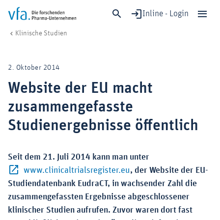
Inline - Login
Website der EU macht zusammengefasste Studienergebnisse öffentlich
vfa. Die forschenden Pharma-Unternehmen
Forschung & Entwicklung
Klinische Studien & Sicherheit
Klinische Studien
Schließen
Forschung & Entwicklung
2. Oktober 2014
Gesundheit & Versorgung
Website der EU macht
Wirtschaft & Standort
zusammengefasste
Digitalisierung & KI
Verband & Mitglieder
Studienergebnisse öffentlich
Seit dem 21. Juli 2014 kann man unter
Mitglied werden!
Externer-Link (Öffnet im 
www.clinicaltrialsregister.eu
, der Website der EU-
Medien
Studiendatenbank EudraCT, in wachsender Zahl die
zusammengefassten Ergebnisse abgeschlossener
klinischer Studien aufrufen. Zuvor waren dort fast