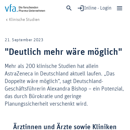
Inline - Login
"Deutlich mehr wäre möglich"
vfa. Die forschenden Pharma-Unternehmen
Forschung & Entwicklung
Klinische Studien & Sicherheit
Klinische Studien
Schließen
Forschung & Entwicklung
21. September 2023
Gesundheit & Versorgung
"Deutlich mehr wäre möglich"
Wirtschaft & Standort
Digitalisierung & KI
Mehr als 200 klinische Studien hat allein
Verband & Mitglieder
AstraZeneca in Deutschland aktuell laufen. „Das
Doppelte wäre möglich“, sagt Deutschland-
Geschäftsführerin Alexandra Bishop – ein Potenzial,
das durch Bürokratie und geringe
Mitglied werden!
Planungssicherheit verschenkt wird.
Medien
Ärztinnen und Ärzte sowie Kliniken