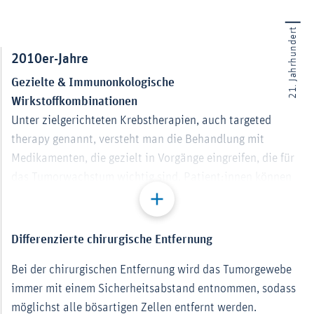
21. Jahrhundert
2010er-Jahre
Gezielte & Immunonkologische
Wirkstoffkombinationen
Unter zielgerichteten Krebstherapien, auch targeted
therapy genannt, versteht man die Behandlung mit
Medikamenten, die gezielt in Vorgänge eingreifen, die für
das Tumorwachstum wichtig sind. Patient:innen können
von einer kombinierten immunonkologischen Therapie
sowohl bei Erstdiagnose als auch bei Rezidiv oder im
fortgeschrittenen Stadium profitieren.
Differenzierte chirurgische Entfernung
Bei der chirurgischen Entfernung wird das Tumorgewebe
immer mit einem Sicherheitsabstand entnommen, sodass
möglichst alle bösartigen Zellen entfernt werden.