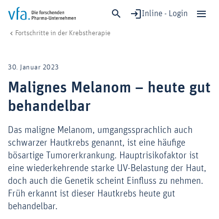
Inline - Login
Malignes Melanom – heute gut behandelbar
vfa. Die forschenden Pharma-Unternehmen
Forschung & Entwicklung
Fortschritte in der Krebstherapie
Schließen
Forschung & Entwicklung
30. Januar 2023
Gesundheit & Versorgung
Malignes Melanom – heute gut
Wirtschaft & Standort
behandelbar
Digitalisierung & KI
Verband & Mitglieder
Das maligne Melanom, umgangssprachlich auch
schwarzer Hautkrebs genannt, ist eine häufige
bösartige Tumorerkrankung. Hauptrisikofaktor ist
Mitglied werden!
eine wiederkehrende starke UV-Belastung der Haut,
doch auch die Genetik scheint Einfluss zu nehmen.
Medien
Früh erkannt ist dieser Hautkrebs heute gut
behandelbar.