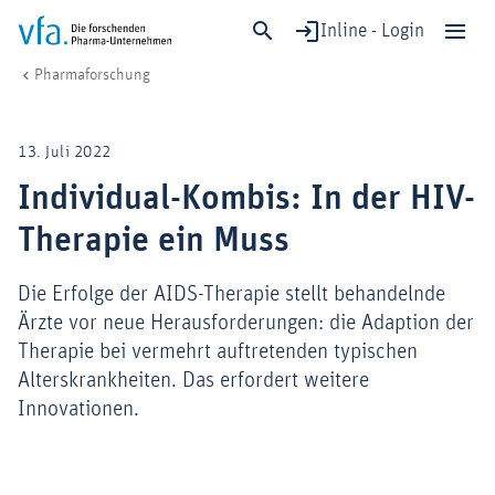
Inline - Login
Individual-Kombis: In der HIV-Therapie ein Muss
vfa. Die forschenden Pharma-Unternehmen
Forschung & Entwicklung
Pharmaforschung
Schließen
Forschung & Entwicklung
13. Juli 2022
Gesundheit & Versorgung
Individual-Kombis: In der HIV-
Wirtschaft & Standort
Therapie ein Muss
Digitalisierung & KI
Verband & Mitglieder
Die Erfolge der AIDS-Therapie stellt behandelnde
Ärzte vor neue Herausforderungen: die Adaption der
Therapie bei vermehrt auftretenden typischen
Mitglied werden!
Alterskrankheiten. Das erfordert weitere
Innovationen.
Medien