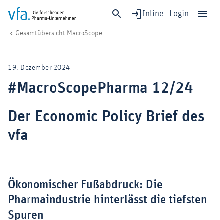
Inline - Login
#MacroScopePharma 12/24
vfa. Die forschenden Pharma-Unternehmen
Wirtschaft & Standort
Gesamtübersicht MacroScope
Schließen
Forschung & Entwicklung
19. Dezember 2024
Gesundheit & Versorgung
#MacroScopePharma 12/24
Wirtschaft & Standort
Digitalisierung & KI
Der Economic Policy Brief des
Verband & Mitglieder
vfa
Mitglied werden!
Medien
Ökonomischer Fußabdruck: Die
Pharmaindustrie hinterlässt die tiefsten
Spuren