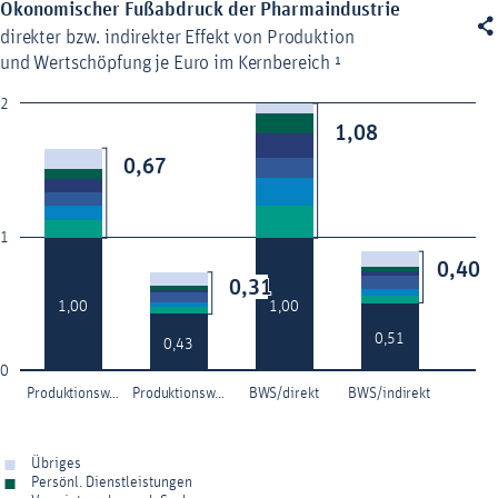
Ökonomischer Fußabdruck der Pharmaindustrie
Ökonomischer Fußabdruck der Pharmaindustrie

Combination chart with 19 data series.
direkter bzw. indirekter Effekt von Produktion
direkter bzw. indirekter Effekt von Produktion und Wertschöpfung je 
und Wertschöpfung je Euro im Kernbereich ¹
The chart has 1 X axis displaying categories.
2
The chart has 1 Y axis displaying values. Data ranges from 0.42 
1,08
1,08
0,67
0,67
1
0,40
0,40
0,31
0,31
1,00
1,00
1,00
1,00
0,51
0,51
0,43
0,43
0
Produktionsw…
Produktionsw…
BWS/direkt
BWS/indirekt
Übriges
Persönl. Dienstleistungen