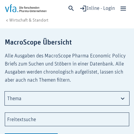
Inline - Login
Gesamtübersicht MacroScope
vfa. Die forschenden Pharma-Unternehmen
Wirtschaft & Standort
Schließen
Forschung & Entwicklung
MacroScope Übersicht
Gesundheit & Versorgung
Alle Ausgaben des MacroScope Pharma Economic Policy
Wirtschaft & Standort
Briefs zum Suchen und Stöbern in einer Datenbank. Alle
Digitalisierung & KI
Ausgaben werden chronologisch aufgelistet, lassen sich
Verband & Mitglieder
aber auch nach Themen filtern.
Thema
Mitglied werden!
Medien
Freitextsuche