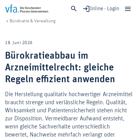
Inline - Login
Bürokratieabbau im Arzneimittelrecht: gleiche Regeln effizient anwende
vfa. Die forschenden Pharma-Unternehmen
Wirtschaft & Standort
Bürokratie & Verwaltung
Schließen
Forschung & Entwicklung
18. Juni 2026
Gesundheit & Versorgung
Bürokratieabbau im
Wirtschaft & Standort
Arzneimittelrecht: gleiche
Digitalisierung & KI
Verband & Mitglieder
Regeln effizient anwenden
Die Herstellung qualitativ hochwertiger Arzneimittel
braucht strenge und verlässliche Regeln. Qualität,
Mitglied werden!
Wirksamkeit und Patientensicherheit stehen nicht
Medien
zur Disposition. Vermeidbarer Aufwand entsteht,
wenn gleiche Sachverhalte unterschiedlich
bewertet, Nachweise mehrfach verlangt oder