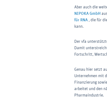
Aber auch die weit
Ext
NIPOKA GmbH
aus
Externer-L
für RNA
, die für 
kann.
Der vfa unterstütz
Damit unterstreich
Fortschritt, Werts
Genau hier setzt 
Unternehmen mit d
Finanzierung sowie
arbeitet und den n
Pharmaindustrie.