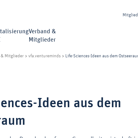
Mitglie
talisierung
Verband &
I
Mitglieder
Life-Sciences-Ideen aus dem Ostseera
& Mitglieder
vfa.ventureminds
ciences-Ideen aus dem
raum