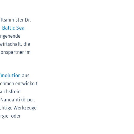
tsminister Dr.
Baltic Sea
 angehende
irtschaft, die
ionspartner im
Externer-Link (Öffnet im neuen Fenster)
Ymolution
aus
nehmen entwickelt
suchsfreie
 Nanoantikörper.
chtige Werkzeuge
rgie- oder