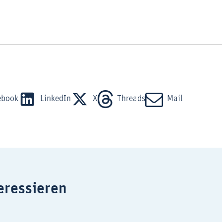
ebook
LinkedIn
X
Threads
Mail
eressieren