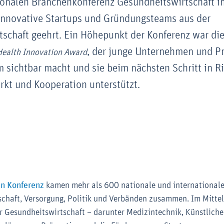
ionalen Branchenkonferenz Gesundheitswirtschaft i
innovative Startups und Gründungsteams aus der
schaft geehrt. Ein Höhepunkt der Konferenz war die
, der junge Unternehmen und P
Health Innovation Award
sichtbar macht und sie beim nächsten Schritt in R
kt und Kooperation unterstützt.
Externer-Link (Öffnet im neuen Fenster)
n Konferenz
kamen mehr als 600 nationale und internationale
schaft, Versorgung, Politik und Verbänden zusammen. Im Mitte
 Gesundheitswirtschaft – darunter Medizintechnik, Künstliche 