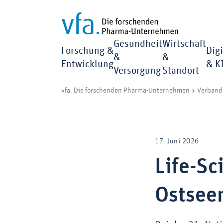
Gesundheit
Wirtschaft
Forschung &
Digi
&
&
Entwicklung
& K
Versorgung
Standort
vfa. Die forschenden Pharma-Unternehmen
Verband 
17. Juni 2026
Life-S
Ostsee