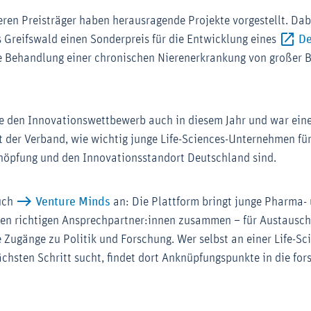
eren Preisträger haben herausragende Projekte vorgestellt. Dab
erner-Link (Öffnet im neuen Fenster)
 Greifswald einen Sonderpreis für die Entwicklung eines
De
ink (Öffnet im neuen Fenster)
die Behandlung einer chronischen Nierenerkrankung von großer
te den Innovationswettbewerb auch in diesem Jahr und war einer 
t der Verband, wie wichtig junge Life-Sciences-Unternehmen fü
chöpfung und den Innovationsstandort Deutschland sind.
auch
Venture Minds
an: Die Plattform bringt junge Pharma-
en richtigen Ansprechpartner:innen zusammen – für Austausch
 Zugänge zu Politik und Forschung. Wer selbst an einer Life-S
ächsten Schritt sucht, findet dort Anknüpfungspunkte in die fo