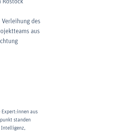
n Rostock
 Verleihung des
rojektteams aus
ichtung
 Expert:innen aus
lpunkt standen
Intelligenz,