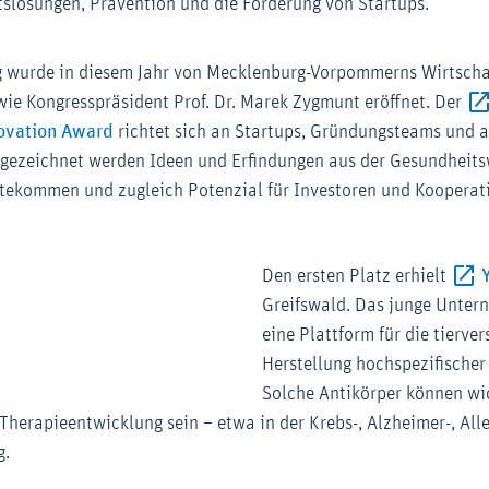
tslösungen, Prävention und die Förderung von Startups.
g wurde in diesem Jahr von Mecklenburg-Vorpommerns Wirtschaf
ie Kongresspräsident Prof. Dr. Marek Zygmunt eröffnet. Der
Externer-Link (Öffnet im neuen Fenster)
ovation Award
richtet sich an Startups, Gründungsteams und
gezeichnet werden Ideen und Erfindungen aus der Gesundheitsw
tekommen und zugleich Potenzial für Investoren und Kooperat
Den ersten Platz erhielt
Greifswald. Das junge Unter
eine Plattform für die tierver
Herstellung hochspezifischer
Zoom
Solche Antikörper können wi
Therapieentwicklung sein – etwa in der Krebs-, Alzheimer-, Alle
g.