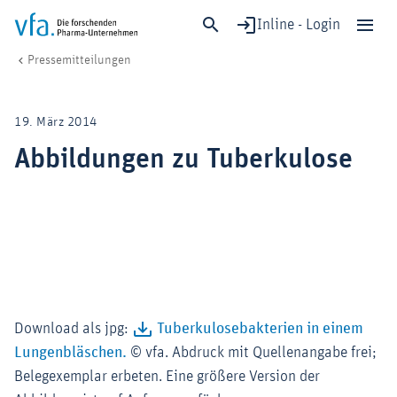
Inline - Login
Abbildungen zu Tuberkulose
vfa. Die forschenden Pharma-Unternehmen
Medien
Pressemitteilungen
Schließen
Forschung & Entwicklung
19. März 2014
Gesundheit & Versorgung
Abbildungen zu Tuberkulose
Wirtschaft & Standort
Digitalisierung & KI
Verband & Mitglieder
Mitglied werden!
Medien
Download als jpg:
Tuberkulosebakterien in einem
Lungenbläschen.
© vfa. Abdruck mit Quellenangabe frei;
Belegexemplar erbeten. Eine größere Version der