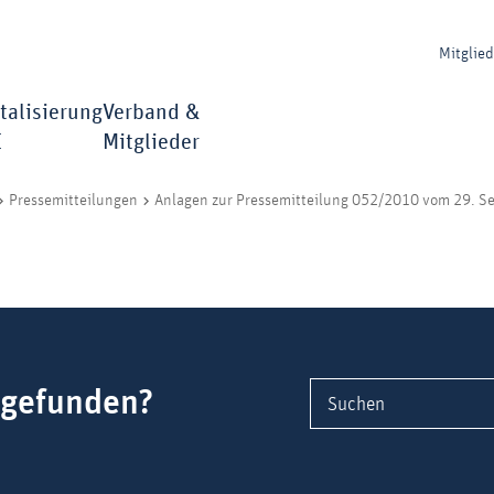
Mitglie
talisierung
Verband &
I
Mitglieder
Pressemitteilungen
Anlagen zur Pressemitteilung 052/2010 vom 29. 
 gefunden?
Suchen