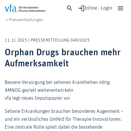
Inline - Login
Orphan Drugs brauchen mehr Aufmerksamkeit
vfa. Die forschenden Pharma-Unternehmen
Medien
Pressemitteilungen
Schließen
Forschung & Entwicklung
11.11.2025 | PRESSEMITTEILUNG 049/2025
Gesundheit & Versorgung
Orphan Drugs brauchen mehr
Wirtschaft & Standort
Aufmerksamkeit
Digitalisierung & KI
Verband & Mitglieder
Bessere Versorgung bei seltenen Krankheiten nötig
AMNOG gezielt weiterentwickeln
Mitglied werden!
vfa legt neues Impulspapier vor
Medien
Seltene Erkrankungen brauchen besonderes Augenmerk –
und ein verlässliches Umfeld für Therapie-Innovationen.
Eine zentrale Rolle spielt dabei die bestehende