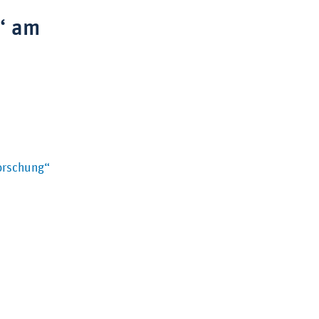
“ am
forschung“