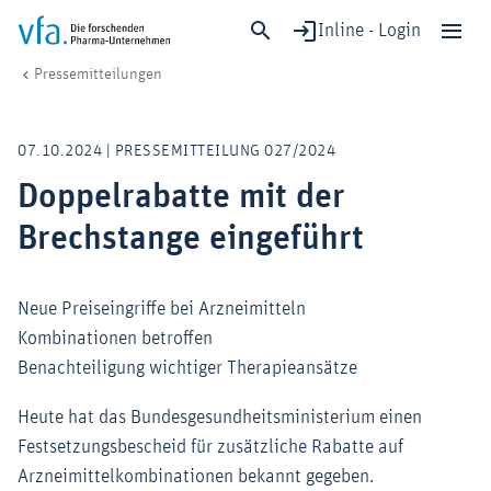
Inline - Login
Doppelrabatte mit der Brechstange eingeführt
vfa. Die forschenden Pharma-Unternehmen
Medien
Pressemitteilungen
Schließen
Forschung & Entwicklung
07.10.2024 | PRESSEMITTEILUNG 027/2024
Gesundheit & Versorgung
Doppelrabatte mit der
Wirtschaft & Standort
Brechstange eingeführt
Digitalisierung & KI
Verband & Mitglieder
Neue Preiseingriffe bei Arzneimitteln
Kombinationen betroffen
Mitglied werden!
Benachteiligung wichtiger Therapieansätze
Medien
Heute hat das Bundesgesundheitsministerium einen
Festsetzungsbescheid für zusätzliche Rabatte auf
Arzneimittelkombinationen bekannt gegeben.