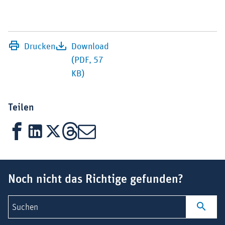
Drucken
Download
(PDF, 57
KB)
Teilen
Facebook
LinkedIn
X
Threads
Mail
Suchbegriff
Noch nicht das Richtige gefunden?
Suchen