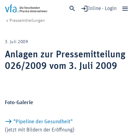
Inline - Login
Anlagen zur Pressemitteilung 026/2009 vom 3. Juli 2009
vfa. Die forschenden Pharma-Unternehmen
Medien
Pressemitteilungen
Schließen
Forschung & Entwicklung
3. Juli 2009
Gesundheit & Versorgung
Anlagen zur Pressemitteilung
Wirtschaft & Standort
026/2009 vom 3. Juli 2009
Digitalisierung & KI
Verband & Mitglieder
Mitglied werden!
Foto-Galerie
Medien
"Pipeline der Gesundheit"
(jetzt mit Bildern der Eröffnung)