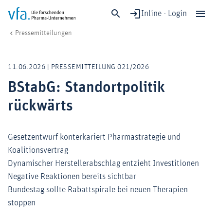
Inline - Login
BStabG: Standortpolitik rückwärts
vfa. Die forschenden Pharma-Unternehmen
Medien
Pressemitteilungen
Schließen
Forschung & Entwicklung
11.06.2026 | PRESSEMITTEILUNG 021/2026
Gesundheit & Versorgung
BStabG: Standortpolitik
Wirtschaft & Standort
rückwärts
Digitalisierung & KI
Verband & Mitglieder
Gesetzentwurf konterkariert Pharmastrategie und
Koalitionsvertrag
Mitglied werden!
Dynamischer Herstellerabschlag entzieht Investitionen
Negative Reaktionen bereits sichtbar
Medien
Bundestag sollte Rabattspirale bei neuen Therapien
stoppen