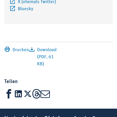
Externer-Link (Öffnet im neuen F
X (ehemals Twitter)
Externer-Link (Öffnet im neuen Fenster)
Bluesky
Drucken
Download
(PDF, 61
KB)
Teilen
Facebook
LinkedIn
X
Threads
Mail
Suchbegriff