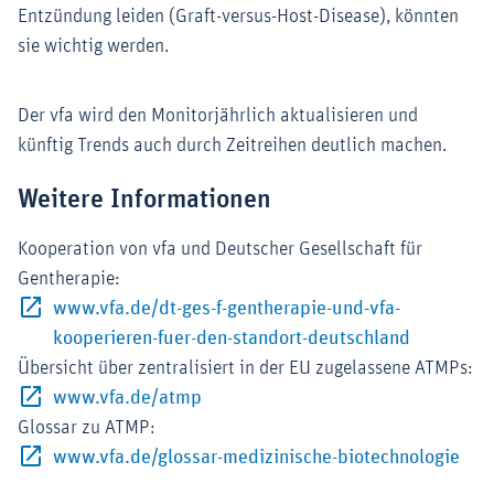
Entzündung leiden (Graft-versus-Host-Disease), könnten
sie wichtig werden.
Der vfa wird den Monitorjährlich aktualisieren und
künftig Trends auch durch Zeitreihen deutlich machen.
Weitere Informationen
Kooperation von vfa und Deutscher Gesellschaft für
Gentherapie:
www.vfa.de/dt-ges-f-gentherapie-und-vfa-
Externer-L
kooperieren-fuer-den-standort-deutschland
Übersicht über zentralisiert in der EU zugelassene ATMPs:
Externer-Link (Öffnet im neuen Fenste
www.vfa.de/atmp
Glossar zu ATMP:
Exte
www.vfa.de/glossar-medizinische-biotechnologie