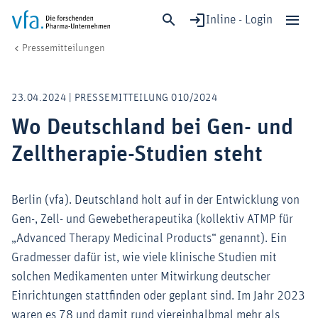
Inline - Login
Wo Deutschland bei Gen- und Zelltherapie-Studien steht
vfa. Die forschenden Pharma-Unternehmen
Medien
Pressemitteilungen
Schließen
Forschung & Entwicklung
23.04.2024 | PRESSEMITTEILUNG 010/2024
Gesundheit & Versorgung
Wo Deutschland bei Gen- und
Wirtschaft & Standort
Zelltherapie-Studien steht
Digitalisierung & KI
Verband & Mitglieder
Berlin (vfa). Deutschland holt auf in der Entwicklung von
Gen-, Zell- und Gewebetherapeutika (kollektiv ATMP für
Mitglied werden!
„Advanced Therapy Medicinal Products“ genannt). Ein
Gradmesser dafür ist, wie viele klinische Studien mit
Medien
solchen Medikamenten unter Mitwirkung deutscher
Einrichtungen stattfinden oder geplant sind. Im Jahr 2023
waren es 78 und damit rund viereinhalbmal mehr als