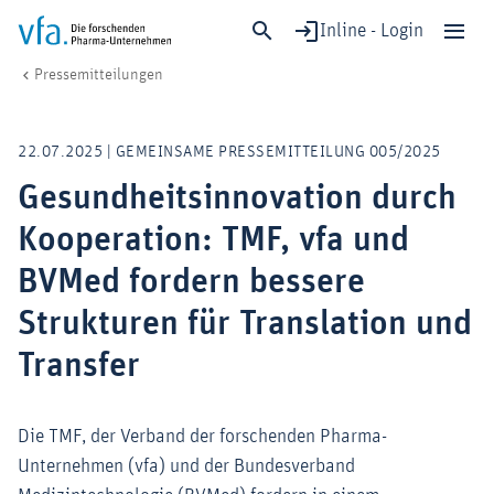
Inline - Login
Gesundheitsinnovation durch Kooperation: TMF, vfa und BVMed fordern b
vfa. Die forschenden Pharma-Unternehmen
Medien
Pressemitteilungen
Schließen
Forschung & Entwicklung
22.07.2025 | GEMEINSAME PRESSEMITTEILUNG 005/2025
Gesundheit & Versorgung
Gesundheitsinnovation durch
Wirtschaft & Standort
Kooperation: TMF, vfa und
Digitalisierung & KI
Verband & Mitglieder
BVMed fordern bessere
Strukturen für Translation und
Transfer
Mitglied werden!
Medien
Die TMF, der Verband der forschenden Pharma-
Unternehmen (vfa) und der Bundesverband