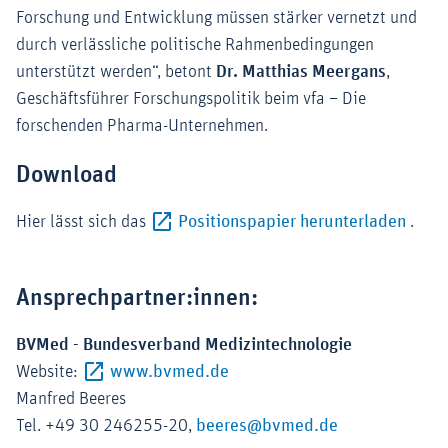
Forschung und Entwicklung müssen stärker vernetzt und
durch verlässliche politische Rahmenbedingungen
unterstützt werden“, betont
Dr. Matthias Meergans
,
Geschäftsführer Forschungspolitik beim vfa – Die
forschenden Pharma-Unternehmen.
Download
Exter
Hier lässt sich das
Positionspapier herunterladen
.
Ansprechpartner:innen:
BVMed - Bundesverband Medizintechnologie
Externer-Link (Öffnet im neuen
Website:
www.bvmed.de
Manfred Beeres
Tel. +49 30 246255-20,
beeres@bvmed.de