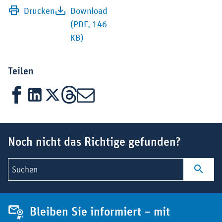
Drucken
Download
(PDF, 146
KB)
Teilen
Facebook
LinkedIn
X
Threads
Mail
Suchbegriff
Noch nicht das Richtige gefunden?
Suchen
Bleiben Sie informiert – mit