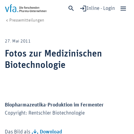
Inline - Login
Fotos zur Medizinischen Biotechnologie
vfa. Die forschenden Pharma-Unternehmen
Medien
Pressemitteilungen
Schließen
Forschung & Entwicklung
27. Mai 2011
Gesundheit & Versorgung
Fotos zur Medizinischen
Wirtschaft & Standort
Biotechnologie
Digitalisierung & KI
Verband & Mitglieder
Mitglied werden!
Biopharmazeutika-Produktion im Fermenter
Medien
Copyright: Rentschler Biotechnologie
Das Bild als
Download