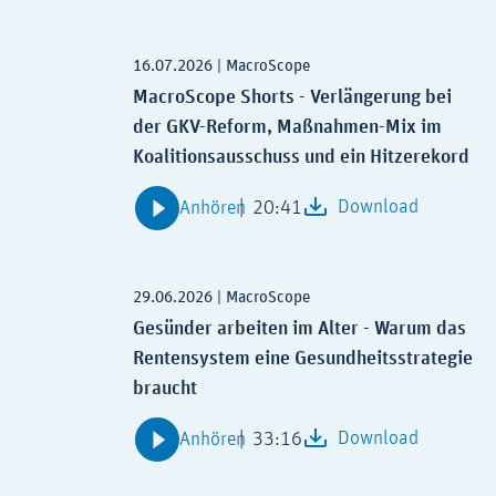
Zur Podcast Detailansicht: MacroScope Sho
16.07.2026
|
MacroScope
MacroScope Shorts - Verlängerung bei
der GKV-Reform, Maßnahmen-Mix im
Koalitionsausschuss und ein Hitzerekord
Download
20:41
Anhören
Zur Podcast Detailansicht: Gesünder arbeit
29.06.2026
|
MacroScope
Gesünder arbeiten im Alter - Warum das
Rentensystem eine Gesundheitsstrategie
braucht
Download
33:16
Anhören