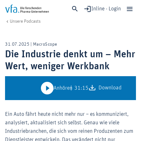
Inline - Login
Die Industrie denkt um – Mehr Wert, weniger Werkbank
vfa. Die forschenden Pharma-Unternehmen
Unsere Podcasts
Schließen
Forschung & Entwicklung
31.07.2025 | MacroScope
Gesundheit & Versorgung
Die Industrie denkt um – Mehr
Wirtschaft & Standort
Wert, weniger Werkbank
Digitalisierung & KI
Verband & Mitglieder
Download
31:15
Anhören
Mitglied werden!
Ein Auto fährt heute nicht mehr nur – es kommuniziert,
Medien
analysiert, aktualisiert sich selbst. Genau wie viele
Industriebranchen, die sich vom reinen Produzenten zum
Dienstleister entwickeln. Das verändert nicht nur