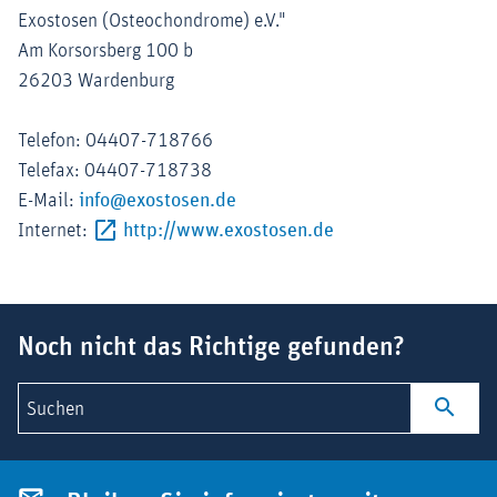
Exostosen (Osteochondrome) e.V."
Am Korsorsberg 100 b
26203 Wardenburg
Telefon: 04407-718766
Telefax: 04407-718738
E-Mail:
info@exostosen.de
Externer-Link (Öffne
Internet:
http://www.exostosen.de
Suchbegriff
Noch nicht das Richtige gefunden?
Suchen