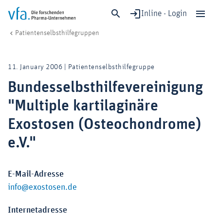
Inline - Login
Bundesselbsthilfevereinigung "Multiple kartilaginäre Exostosen (Osteo
vfa. Die forschenden Pharma-Unternehmen
Patient:innen
Patientenselbsthilfegruppen
Schließen
Forschung & Entwicklung
11. January 2006 | Patientenselbsthilfegruppe
Gesundheit & Versorgung
Bundesselbsthilfevereinigung
Wirtschaft & Standort
"Multiple kartilaginäre
Digitalisierung & KI
Verband & Mitglieder
Exostosen (Osteochondrome)
e.V."
Mitglied werden!
E-Mail-Adresse
Medien
info@exostosen.de
Internetadresse