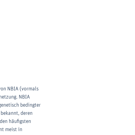
 von NBIA (vormals
rnetzung. NBIA
genetisch bedingter
 bekannt, deren
den häufigsten
t meist in