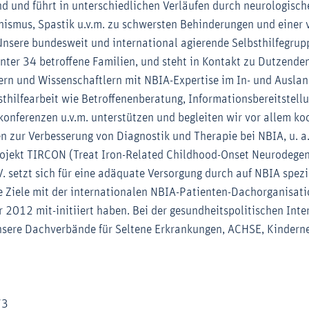
nd und führt in unterschiedlichen Verläufen durch neurologis
nismus, Spastik u.v.m. zu schwersten Behinderungen und einer 
nsere bundesweit und international agierende Selbsthilfegruppe
unter 34 betroffene Familien, und steht in Kontakt zu Dutzende
kern und Wissenschaftlern mit NBIA-Expertise im In- und Ausla
bsthilfearbeit wie Betroffenenberatung, Informationsbereitstel
onferenzen u.v.m. unterstützen und begleiten wir vor allem ko
 zur Verbesserung von Diagnostik und Therapie bei NBIA, u. a.
ojekt TIRCON (Treat Iron-Related Childhood-Onset Neurodegen
. setzt sich für eine adäquate Versorgung durch auf NBIA spezi
ese Ziele mit der internationalen NBIA-Patienten-Dachorganisat
 2012 mit-initiiert haben. Bei der gesundheitspolitischen Inte
nsere Dachverbände für Seltene Erkrankungen, ACHSE, Kindern
73