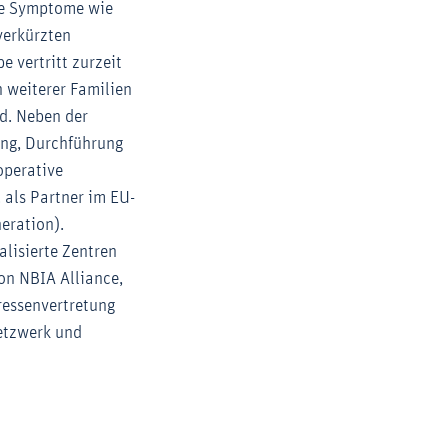
che Symptome wie
verkürzten
 vertritt zurzeit
n weiterer Familien
nd. Neben der
lung, Durchführung
operative
 als Partner im EU-
eration).
alisierte Zentren
ion NBIA Alliance,
ressenvertretung
etzwerk und