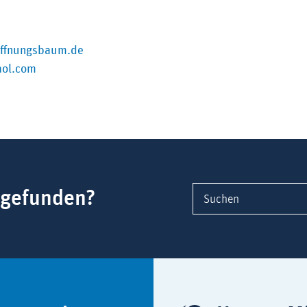
Externer-Link (Öffnet im neuen Fenster)
offnungsbaum.de
ol.com
 gefunden?
Suchen