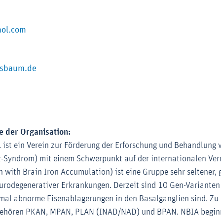
ol.com
Externer-Link (Öffnet im neuen Fenster)
gsbaum.de
e der Organisation:
 ist ein Verein zur Förderung der Erforschung und Behandlung
z-Syndrom) mit einem Schwerpunkt auf der internationalen Ve
 with Brain Iron Accumulation) ist eine Gruppe sehr seltener, 
urodegenerativer Erkrankungen. Derzeit sind 10 Gen-Varianten
al abnorme Eisenablagerungen in den Basalganglien sind. Zu 
ehören PKAN, MPAN, PLAN (INAD/NAD) und BPAN. NBIA beginn