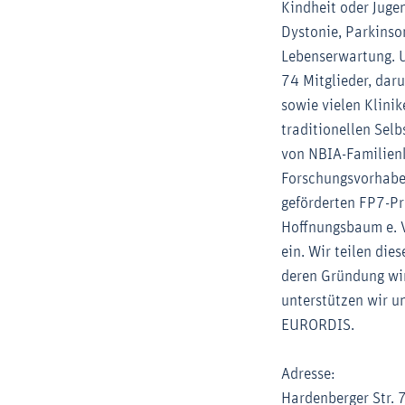
Kindheit oder Juge
Dystonie, Parkinso
Lebenserwartung. U
74 Mitglieder, dar
sowie vielen Klini
traditionellen Sel
von NBIA-Familienk
Forschungsvorhaben
geförderten FP7-Pr
Hoffnungsbaum e. V
ein. Wir teilen di
deren Gründung wir
unterstützen wir u
EURORDIS.
Adresse:
Hardenberger Str. 