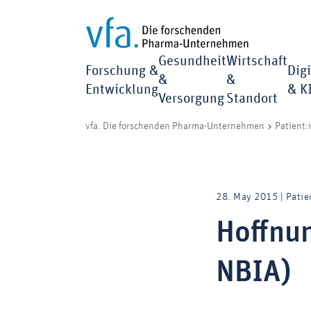
Gesundheit
Wirtschaft
Forschung &
Digi
&
&
Entwicklung
& K
Versorgung
Standort
vfa. Die forschenden Pharma-Unternehmen
Patient:
28. May 2015 | Patie
Hoffnun
NBIA)