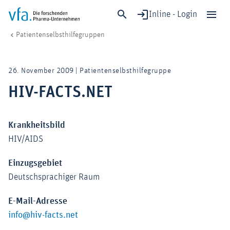
Inline - Login
psg-vorstellung-216.html
vfa. Die forschenden Pharma-Unternehmen
Patient:innen
Patientenselbsthilfegruppen
Schließen
Forschung & Entwicklung
26. November 2009 | Patientenselbsthilfegruppe
Gesundheit & Versorgung
HIV-FACTS.NET
Wirtschaft & Standort
Digitalisierung & KI
Krankheitsbild
Verband & Mitglieder
HIV/AIDS
Einzugsgebiet
Mitglied werden!
Deutschsprachiger Raum
Medien
E-Mail-Adresse
info@hiv-facts.net