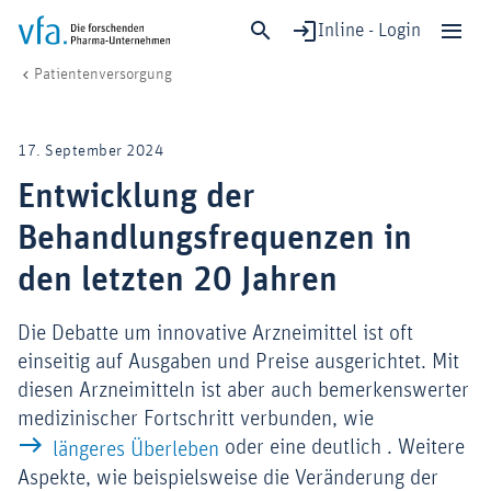
Inline - Login
Entwicklung der Behandlungsfrequenzen in den letzten 20 Jahren
vfa. Die forschenden Pharma-Unternehmen
Gesundheit & Versorgung
Patientenversorgung
Schließen
Forschung & Entwicklung
17. September 2024
Gesundheit & Versorgung
Entwicklung der
Wirtschaft & Standort
Behandlungsfrequenzen in
Digitalisierung & KI
Verband & Mitglieder
den letzten 20 Jahren
Die Debatte um innovative Arzneimittel ist oft
einseitig auf Ausgaben und Preise ausgerichtet. Mit
Mitglied werden!
diesen Arzneimitteln ist aber auch bemerkenswerter
Medien
medizinischer Fortschritt verbunden, wie
oder eine deutlich . Weitere
längeres Überleben
Aspekte, wie beispielsweise die Veränderung der