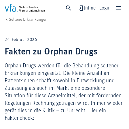
Inline - Login
Fakten zu Orphan Drugs
vfa. Die forschenden Pharma-Unternehmen
Forschung & Entwicklung
Seltene Erkrankungen
Schließen
Forschung & Entwicklung
24. Februar 2026
Gesundheit & Versorgung
Fakten zu Orphan Drugs
Wirtschaft & Standort
Digitalisierung & KI
Orphan Drugs werden für die Behandlung seltener
Verband & Mitglieder
Erkrankungen eingesetzt. Die kleine Anzahl an
Patient:innen schafft sowohl in Entwicklung und
Zulassung als auch im Markt eine besondere
Situation für diese Arzneimittel, der mit fördernden
Mitglied werden!
Regelungen Rechnung getragen wird. Immer wieder
Medien
gerät dies in die Kritik – zu Unrecht. Hier ein
Faktencheck: