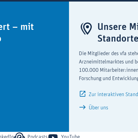
ert – mit
Unsere Mi
o
Standort
Die Mitglieder des vfa steh
Arzneimittelmarktes und b
100.000 Mitarbeiter:innen
Forschung und Entwicklun
Zur interaktiven Stan
Über uns
nkedIn
Podcasts
YouTube