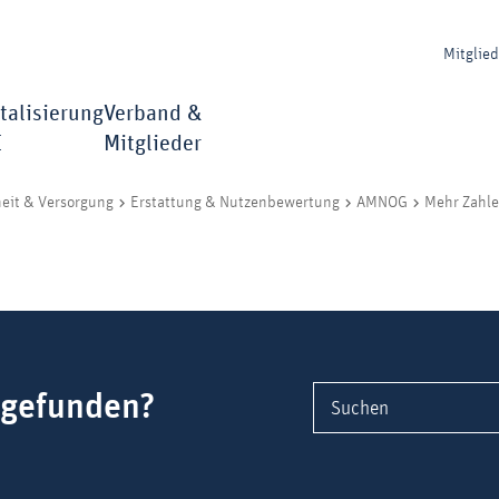
Mitglie
talisierung
Verband &
I
Mitglieder
eit & Versorgung
Erstattung & Nutzenbewertung
AMNOG
Mehr Zahle
 gefunden?
Suchen