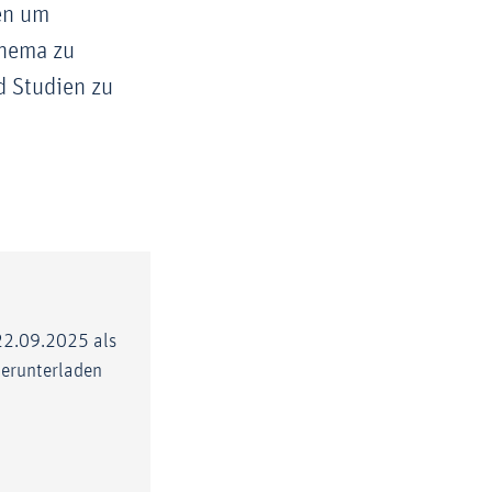
nen um
Thema zu
d Studien zu
22.09.2025 als
erunterladen