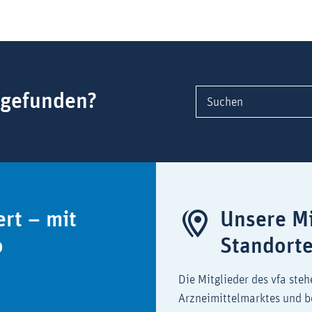
 gefunden?
Suchen
ert – mit
Unsere Mi
o
Standort
Die Mitglieder des vfa steh
Arzneimittelmarktes und b