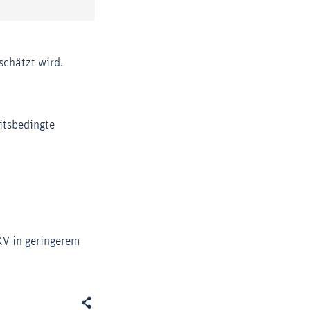
schätzt wird.
itsbedingte
Zoom
KV in geringerem