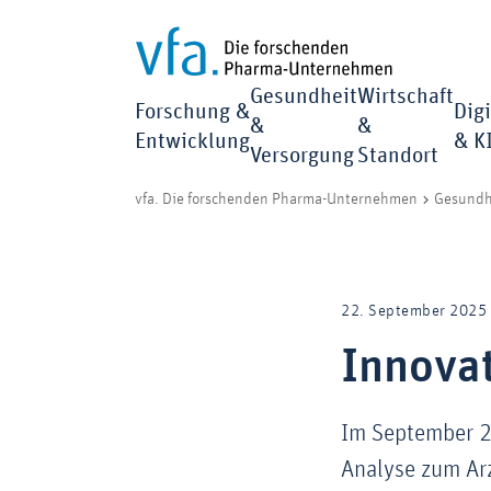
Gesundheit
Wirtschaft
Forschung &
Digi
&
&
Entwicklung
& K
Versorgung
Standort
vfa. Die forschenden Pharma-Unternehmen
Gesundh
22. September 2025
Innova
Im September 2
Analyse zum Arz