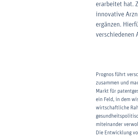
erarbeitet hat. 
innovative Arzn
ergänzen. Hierf
verschiedenen 
Prognos führt vers
zusammen und mach
Markt für patentges
ein Feld, in dem wi
wirtschaftliche R
gesundheitspolitis
miteinander verwob
Die Entwicklung vo