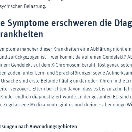
psychischen Belastung.
ge Symptome erschweren die Dia
Krankheiten
mptome mancher dieser Krankheiten eine Abklärung nicht einf
 und zurückgezogen ist – wer kommt da auf einen Gendefekt? Ab
einem Gendefekt auf dem X-Chromosom beruht, löst genau solc
iden zudem unter Lern- und Sprachstörungen sowie Aufmerksamk
Ursache sind erste Befunde häufig unklar oder führen in die Irr
ter verzögert. Eltern berichten davon, dass es bis zu zehn Jahr
r Kinder endlich diagnostiziert wurde. In der gesamten EU sin
. Zugelassene Medikamente gibt es noch keine – aber einige Wir