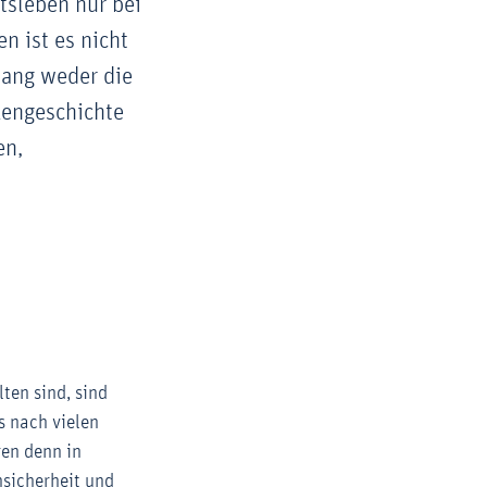
tsleben nur bei
n ist es nicht
lang weder die
kengeschichte
en,
ten sind, sind
s nach vielen
ren denn in
nsicherheit und