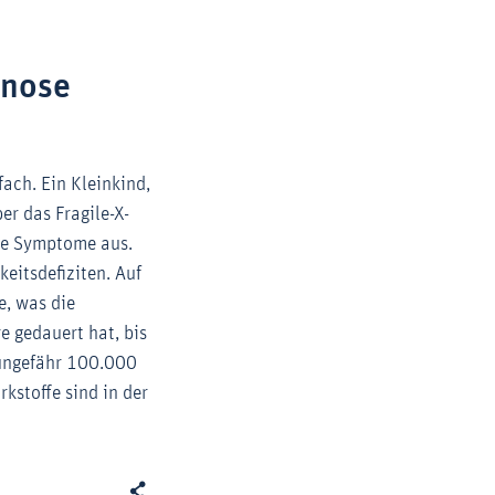
gnose
ach. Ein Kleinkind,
er das Fragile-X-
he Symptome aus.
eitsdefiziten. Auf
e, was die
e gedauert hat, bis
d ungefähr 100.000
kstoffe sind in der