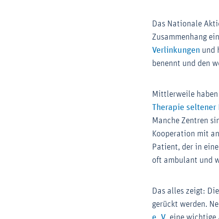
Das Nationale Akti
Zusammenhang ein w
Exte
Verlinkungen
und 
benennt und den we
Mittlerweile haben
Therapie seltener
Manche Zentren sin
Kooperation mit an
Patient, der in ei
oft ambulant und 
Das alles zeigt: D
gerückt werden. N
Externer-Link 
e. V.
eine wichtige