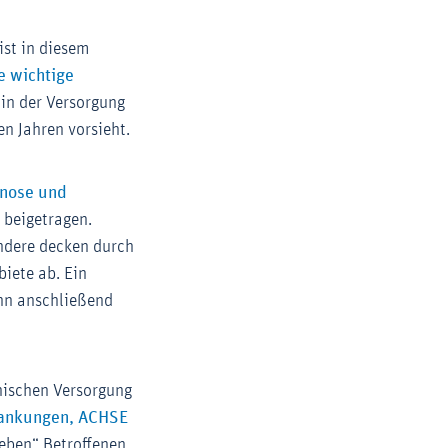
st in diesem
e wichtige
 in der Versorgung
n Jahren vorsieht.
gnose und
ster)
 beigetragen.
andere decken durch
iete ab. Ein
ann anschließend
inischen Versorgung
krankungen, ACHSE
geben“ Betroffenen