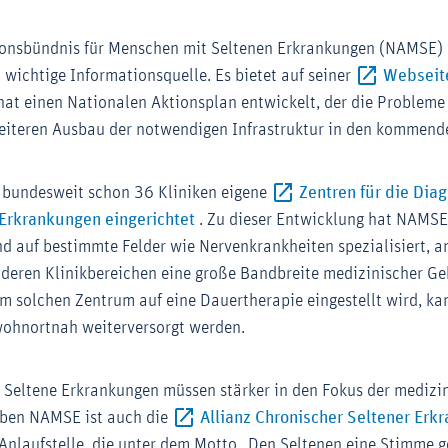
onsbündnis für Menschen mit Seltenen Erkrankungen (NAMSE) i
ichtige Informationsquelle. Es bietet auf seiner
Webseit
rner-Link (Öffnet im neuen Fenster)
hat einen Nationalen Aktionsplan entwickelt, der die Probleme
iteren Ausbau der notwendigen Infrastruktur in den kommende
 bundesweit schon 36 Kliniken eigene
Zentren für die Dia
Externer-Link (Öffnet im neuen Fen
 Erkrankungen eingerichtet
. Zu dieser Entwicklung hat NAMSE
d auf bestimmte Felder wie Nervenkrankheiten spezialisiert, 
deren Klinikbereichen eine große Bandbreite medizinischer Geb
nem solchen Zentrum auf eine Dauertherapie eingestellt wird, k
wohnortnah weiterversorgt werden.
ie Seltene Erkrankungen müssen stärker in den Fokus der mediz
eben NAMSE ist auch die
Allianz Chronischer Seltener Er
(Öffnet im neuen Fenster)
 Anlaufstelle, die unter dem Motto „Den Seltenen eine Stimme 