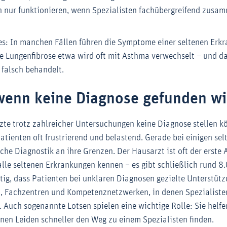
 nur funktionieren, wenn Spezialisten fachübergreifend zusa
es: In manchen Fällen führen die Symptome einer seltenen Erk
ne Lungenfibrose etwa wird oft mit Asthma verwechselt – und da
 falsch behandelt.
wenn keine Diagnose gefunden wi
te trotz zahlreicher Untersuchungen keine Diagnose stellen kön
atienten oft frustrierend und belastend. Gerade bei einigen se
che Diagnostik an ihre Grenzen. Der Hausarzt ist oft der erste
alle seltenen Erkrankungen kennen – es gibt schließlich rund 8
htig, dass Patienten bei unklaren Diagnosen gezielte Unterstüt
en, Fachzentren und Kompetenznetzwerken, in denen Spezialisten
Auch sogenannte Lotsen spielen eine wichtige Rolle: Sie helfe
nen Leiden schneller den Weg zu einem Spezialisten finden.