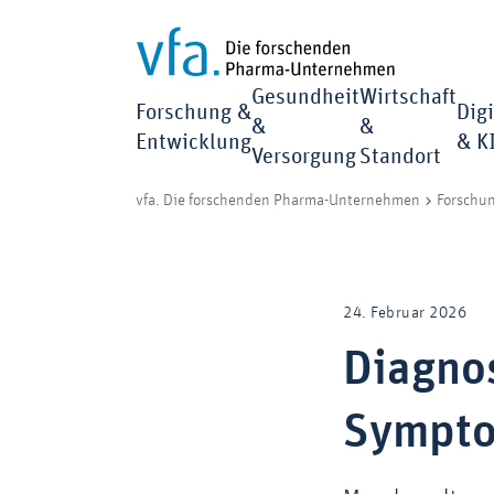
Gesundheit
Wirtschaft
Forschung &
Digi
&
&
Entwicklung
& K
Versorgung
Standort
vfa. Die forschenden Pharma-Unternehmen
Forschu
24. Februar 2026
Diagnos
Sympto