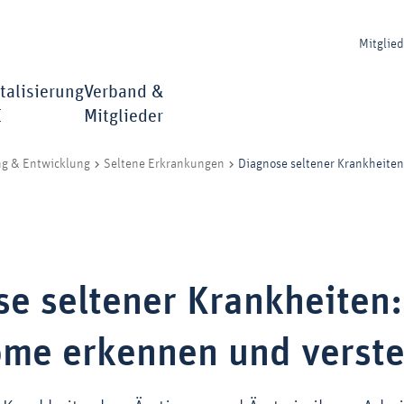
Mitglie
talisierung
Verband &
I
Mitglieder
Diagnose seltener Krankheite
ng & Entwicklung
Seltene Erkrankungen
e seltener Krankheiten:
me erkennen und verst