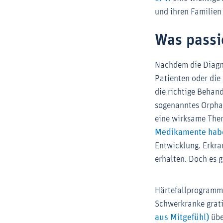
und ihren Familien
Was passi
Nachdem die Diagnos
Patienten oder die 
die richtige Behand
sogenanntes Orphan
eine wirksame The
Medikamente habe
Entwicklung. Erkra
erhalten. Doch es 
Härtefallprogramme
Schwerkranke grati
aus Mitgefühl)
übe