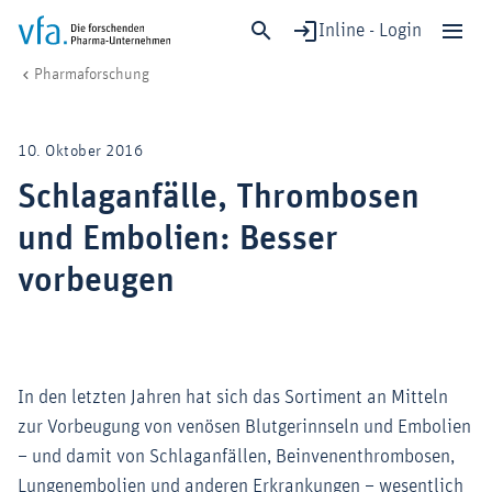
Inline - Login
Schlaganfälle, Thrombosen und Embolien: Besser vorbeugen
vfa. Die forschenden Pharma-Unternehmen
Forschung & Entwicklung
Pharmaforschung
Schließen
Forschung & Entwicklung
10. Oktober 2016
Gesundheit & Versorgung
Schlaganfälle, Thrombosen
Wirtschaft & Standort
und Embolien: Besser
Digitalisierung & KI
Verband & Mitglieder
vorbeugen
Mitglied werden!
In den letzten Jahren hat sich das Sortiment an Mitteln
Medien
zur Vorbeugung von venösen Blutgerinnseln und Embolien
– und damit von Schlaganfällen, Beinvenenthrombosen,
Lungenembolien und anderen Erkrankungen – wesentlich