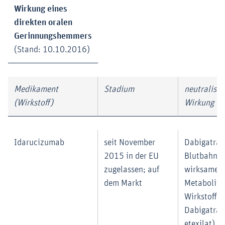
Wirkung eines
direkten oralen
Gerinnungshemmers
(Stand: 10.10.2016)
Medikament
Stadium
neutralisie
(Wirkstoff)
Wirkung vo
Idarucizumab
seit November
Dabigatran 
2015 in der EU
Blutbahn
zugelassen; auf
wirksamer
dem Markt
Metabolit 
Wirkstoffs
Dabigatran
etexilat)