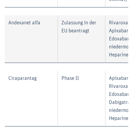
Andexanet alfa
Zulassung in der
Rivaroxaba
EU beantragt
Apixaban,
Edoxaban,
niedermole
Heparine
Ciraparantag
Phase II
Apixaban,
Rivaroxaba
Edoxaban,
Dabigatran
niedermole
Heparine