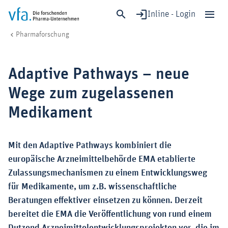
Inline - Login
Adaptive Pathways – neue Wege zum zugelassenen Medikament
vfa. Die forschenden Pharma-Unternehmen
Forschung & Entwicklung
Forschungsstandort & Rahmenbedingungen
Pharmaforschung
Schließen
Forschung & Entwicklung
Adaptive Pathways – neue
Gesundheit & Versorgung
Wege zum zugelassenen
Wirtschaft & Standort
Medikament
Digitalisierung & KI
Verband & Mitglieder
Mit den Adaptive Pathways kombiniert die
europäische Arzneimittelbehörde EMA etablierte
Mitglied werden!
Zulassungsmechanismen zu einem Entwicklungsweg
für Medikamente, um z.B. wissenschaftliche
Medien
Beratungen effektiver einsetzen zu können. Derzeit
bereitet die EMA die Veröffentlichung von rund einem