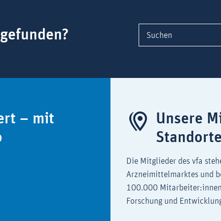
 gefunden?
Suchen
ert – mit
Unsere Mi
o
Standort
Die Mitglieder des vfa steh
Arzneimittelmarktes und b
100.000 Mitarbeiter:innen
Forschung und Entwicklun