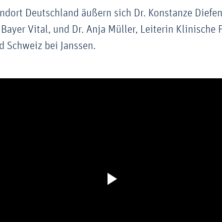
dort Deutschland äußern sich Dr. Konstanze Diefen
Bayer Vital, und Dr. Anja Müller, Leiterin Klinische
d Schweiz bei Janssen.
Video