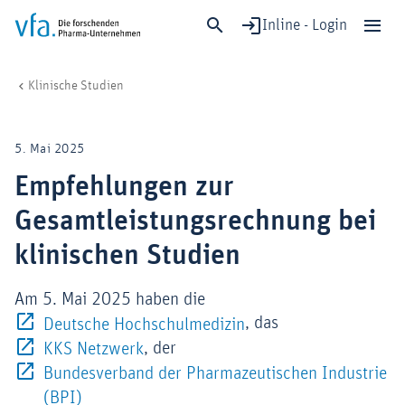
Inline - Login
Empfehlungen zur Gesamtleistungsrechnung bei klinischen Studien
vfa. Die forschenden Pharma-Unternehmen
Forschung & Entwicklung
Schließen
Klinische Studien
Forschung & Entwicklung
Gesundheit & Versorgung
5. Mai 2025
Wirtschaft & Standort
Empfehlungen zur
Digitalisierung & KI
Gesamtleistungsrechnung bei
Verband & Mitglieder
klinischen Studien
Am 5. Mai 2025 haben die
Mitglied werden!
Externer-Link (Öffnet 
, das
Deutsche Hochschulmedizin
Medien
Externer-Link (Öffnet im neuen Fenst
, der
KKS Netzwerk
Bundesverband der Pharmazeutischen Industrie
Externer-Link (Öffnet im neuen Fenster)
(BPI)