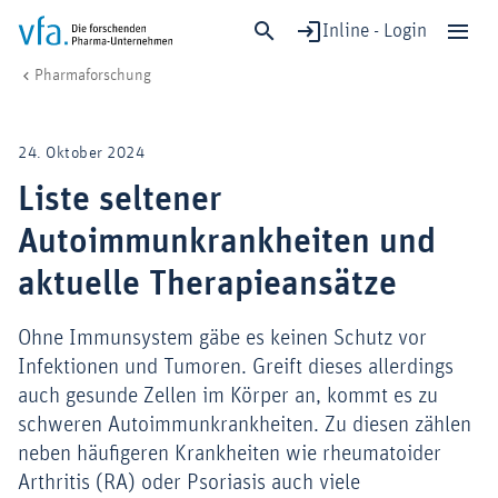
Inline - Login
Liste seltener Autoimmunkrankheiten und aktuelle Therapieansätze
vfa. Die forschenden Pharma-Unternehmen
Forschung & Entwicklung
Pharmaforschung
Schließen
Forschung & Entwicklung
24. Oktober 2024
Gesundheit & Versorgung
Liste seltener
Wirtschaft & Standort
Autoimmunkrankheiten und
Digitalisierung & KI
Verband & Mitglieder
aktuelle Therapieansätze
Ohne Immunsystem gäbe es keinen Schutz vor
Infektionen und Tumoren. Greift dieses allerdings
Mitglied werden!
auch gesunde Zellen im Körper an, kommt es zu
Medien
schweren Autoimmunkrankheiten. Zu diesen zählen
neben häufigeren Krankheiten wie rheumatoider
Arthritis (RA) oder Psoriasis auch viele