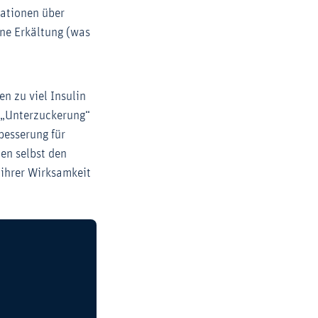
mationen über
ine Erkältung (was
n zu viel Insulin
n „Unterzuckerung“
besserung für
en selbst den
 ihrer Wirksamkeit