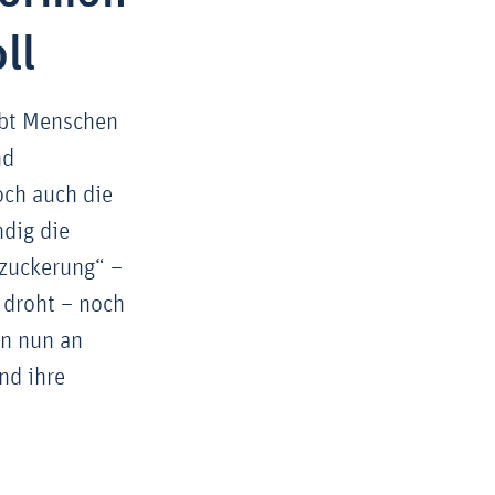
ll
ubt Menschen
nd
och auch die
ndig die
rzuckerung“ –
 droht – noch
en nun an
nd ihre