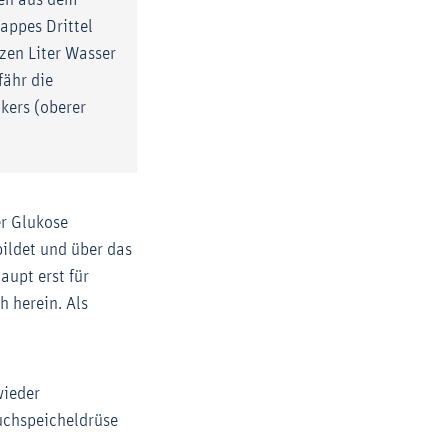
hen aus dem
appes Drittel
zen Liter Wasser
fähr die
kers (oberer
er Glukose
bildet und über das
aupt erst für
h herein. Als
wieder
uchspeicheldrüse