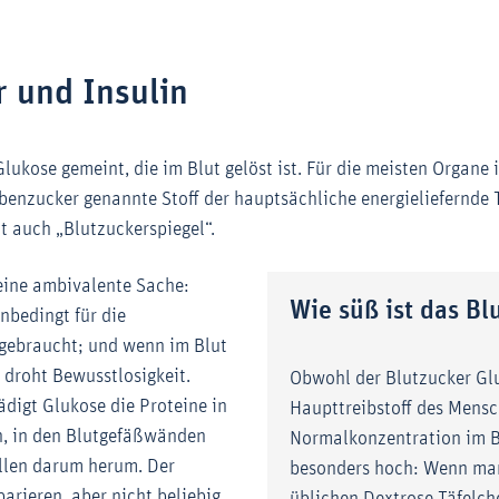
r und Insulin
Glukose gemeint, die im Blut gelöst ist. Für die meisten Organe 
benzucker genannte Stoff der hauptsächliche energieliefernde T
t auch „Blutzuckerspiegel“.
 eine ambivalente Sache:
Wie süß ist das Bl
unbedingt für die
gebraucht; und wenn im Blut
, droht Bewusstlosigkeit.
Obwohl der Blutzucker Gl
ädigt Glukose die Proteine in
Haupttreibstoff des Mensch
n, in den Blutgefäßwänden
Normalkonzentration im B
llen darum herum. Der
besonders hoch: Wenn ma
arieren, aber nicht beliebig