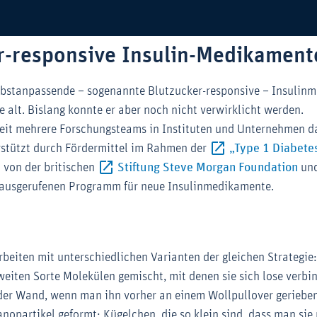
r-responsive Insulin-Medikament
bstanpassende – sogenannte Blutzucker-responsive – Insulinm
 alt. Bislang konnte er aber noch nicht verwirklicht werden.
eit mehrere Forschungsteams in Instituten und Unternehmen da
rstützt durch Fördermittel im Rahmen der
„Type 1 Diabete
r-Link (Öffnet im neuen Fenster)
Ext
m von der britischen
Stiftung Steve Morgan Foundation
und
ausgerufenen Programm für neue Insulinmedikamente.
rbeiten mit unterschiedlichen Varianten der gleichen Strategie
weiten Sorte Molekülen gemischt, mit denen sie sich lose verbi
 der Wand, wenn man ihn vorher an einem Wollpullover geriebe
opartikel geformt: Kügelchen, die so klein sind, dass man sie 