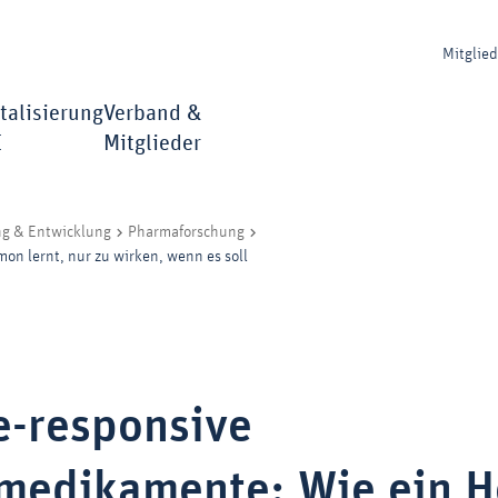
Mitglie
talisierung
Verband &
I
Mitglieder
ng & Entwicklung
Pharmaforschung
n lernt, nur zu wirken, wenn es soll
e-responsive
nmedikamente: Wie ein 