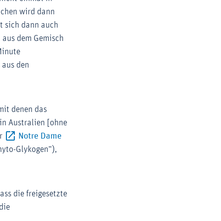
lchen wird dann
gt sich dann auch
in aus dem Gemisch
Minute
n aus den
 mit denen das
Externer-Link (Öffnet im neuen Fenster)
in Australien [ohne
er
Notre Dame
hyto-Glykogen“),
ass die freigesetzte
die