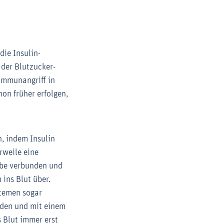
ie Insulin-
 der Blutzucker-
Immunangriff in
on früher erfolgen,
, indem Insulin
rweile eine
ebe verbunden und
 ins Blut über.
stemen sogar
nden und mit einem
 Blut immer erst