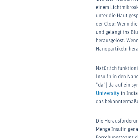
einem Lichtmikrosk
unter die Haut gesp
der Clou: Wenn die
und gelangt ins Blu
herausgelöst. Wenn 
Nanopartikeln hera
Natürlich funktion
Insulin in den Nan
"da"] da auf ein s
Externe
University
in Indi
das bekanntermaße
Die Herausforderung
Menge Insulin gena
Forschungsteams di