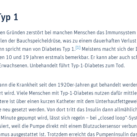
Typ 1
ten Gründen zerstört bei manchen Menschen das Immunsystem d
len der Bauchspeicheldrüse, was zu einem dauerhaften Verlust
[1]
ann spricht man von Diabetes Typ 1.
Meistens macht sich der 
en 10 und 19 Jahren erstmals bemerkbar. Er kann aber auch sch
 Erwachsenen. Unbehandelt führt Typ-1-Diabetes zum Tod.
ann die Krankheit seit den 1920er-Jahren gut behandelt werden
t wird. Viele Menschen mit Typ-1-Diabetes nutzen dafür mittle
tere ist über einen kurzen Katheter mit dem Unterhautfettgew
 neu gesetzt werden. Von dort tritt das Insulin dann allmählich
 Minute gepumpt wird, lässt sich regeln – bei „closed loop“-Sy
siert, weil die Pumpe direkt mit einem Blutzuckersensor verbu
mus ausgestattet ist. Trotzdem erreicht das Pumpeninsulin das