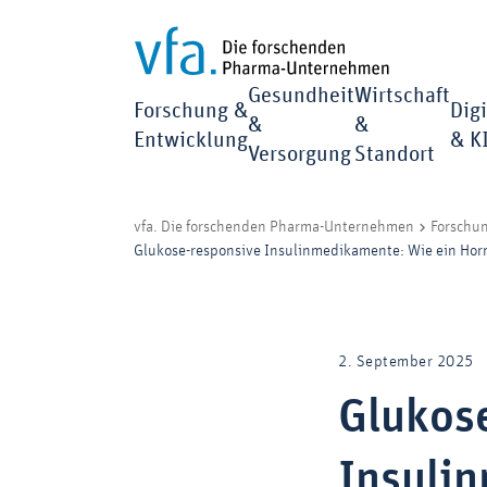
Gesundheit
Wirtschaft
Forschung &
Digi
&
&
Entwicklung
& K
Versorgung
Standort
vfa. Die forschenden Pharma-Unternehmen
Forschu
Glukose-responsive Insulinmedikamente: Wie ein Hormo
2. September 2025
Glukos
Insuli