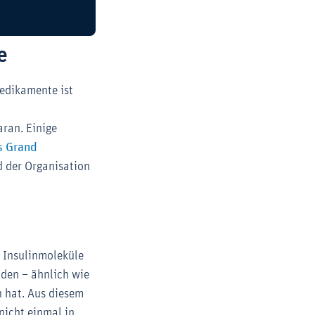
e
edikamente ist
ran. Einige
s Grand
erner-Link (Öffnet im neuen Fenster)
 der Organisation
: Insulinmoleküle
nden – ähnlich wie
n hat. Aus diesem
nicht einmal in