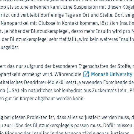
op als solche erkennen kann. Eine Suspension mit diesen Küge
ritzt und verbleibt dort einige Tage an Ort und Stelle. Dort zei
 Nanopartikel mit Glukose in Kontakt kommen, löst sich Insul
t. Je höher der Blutzuckerspiegel, desto mehr Insulin wird pro 
der Blutzuckerspiegel sehr tief fällt, wird kein weiteres Insuli
usgelöst.
iert das nur aufgrund der besonderen Eigenschaften der Stoffe,
opartikeln vermengt wird. Während die
Monash University
ynthetisches Dendrimer-Molekül setzt, verwenden Forschende d
r-Link (Öffnet im neuen Fenster)
ana (USA) ein natürliches Kohlenhydrat aus Zuckermais (ein „P
n gut im Körper abgebaut werden kann.
 bei diesen Projekten ist, dass alles so justiert werden muss, d
u zur Höhe des Blutzuckerspiegels passen muss. Dafür müssen 
e Bindung des Insulins in den Nanopartikeln genau justieren.