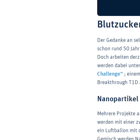
Blutzucke
Der Gedanke an sel
schon rund 50 Jahre
Doch arbeiten derz
werden dabei unte
Externe
Challenge“
; eine
Breakthrough T1D 
Nanopartikel
Mehrere Projekte a
werden mit einer z
ein Luftballon mit
Gemisch werden Nan