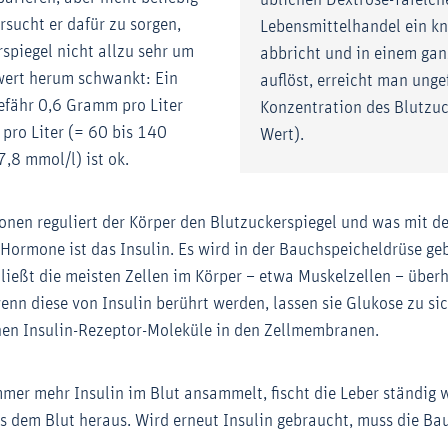
üblichen Dextrose-Täfelc
rsucht er dafür zu sorgen,
Lebensmittelhandel ein kn
rspiegel nicht allzu sehr um
abbricht und in einem gan
ert herum schwankt: Ein
auflöst, erreicht man unge
efähr 0,6 Gramm pro Liter
Konzentration des Blutzuc
pro Liter (= 60 bis 140
Wert).
7,8 mmol/l) ist ok.
onen reguliert der Körper den Blutzuckerspiegel und was mit d
 Hormone ist das Insulin. Es wird in der Bauchspeicheldrüse ge
chließt die meisten Zellen im Körper – etwa Muskelzellen – überh
enn diese von Insulin berührt werden, lassen sie Glukose zu sic
nen Insulin-Rezeptor-Moleküle in den Zellmembranen.
mmer mehr Insulin im Blut ansammelt, fischt die Leber ständig 
s dem Blut heraus. Wird erneut Insulin gebraucht, muss die Ba