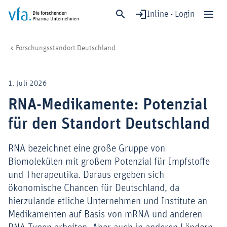
Inline - Login
RNA-Medikamente: Potenzial für den Standort Deutschland
vfa. Die forschenden Pharma-Unternehmen
Forschung & Entwicklung
Schließen
Forschungsstandort Deutschland
Forschung & Entwicklung
Gesundheit & Versorgung
1. Juli 2026
Wirtschaft & Standort
RNA-Medikamente: Potenzial
Digitalisierung & KI
für den Standort Deutschland
Verband & Mitglieder
RNA bezeichnet eine große Gruppe von
Biomolekülen mit großem Potenzial für Impfstoffe
Mitglied werden!
und Therapeutika. Daraus ergeben sich
ökonomische Chancen für Deutschland, da
Medien
hierzulande etliche Unternehmen und Institute an
Medikamenten auf Basis von mRNA und anderen