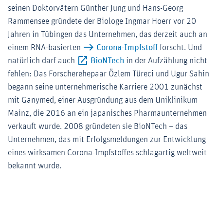
seinen Doktorvätern Günther Jung und Hans-Georg
Rammensee gründete der Biologe Ingmar Hoerr vor 20
Jahren in Tübingen das Unternehmen, das derzeit auch an
einem RNA-basierten
Corona-Impfstoff
forscht. Und
Externer-Link (Öffnet im n
natürlich darf auch
BioNTech
in der Aufzählung nicht
fehlen: Das Forscherehepaar Özlem Türeci und Ugur Sahin
begann seine unternehmerische Karriere 2001 zunächst
mit Ganymed, einer Ausgründung aus dem Uniklinikum
Mainz, die 2016 an ein japanisches Pharmaunternehmen
verkauft wurde. 2008 gründeten sie BioNTech – das
Unternehmen, das mit Erfolgsmeldungen zur Entwicklung
eines wirksamen Corona-Impfstoffes schlagartig weltweit
bekannt wurde.
Zoom