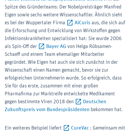
Spitze des Gründerteams: Der Nobelpreisträger Manfred
Eigen sowie sechs weitere Wissenschaftler. Ähnlich sieht
Externer-Link (Öff
es bei der Wuppertaler Firma
AiCuris
aus, die sich auf
die Erforschung und Entwicklung von Wirkstoffen gegen
Infektionskrankheiten spezialisiert hat: Sie wurde 2006
Externer-Link (Öffnet im neuen
als Spin-Off der
Bayer AG
von Helga Rübsamen-
Schaeff und einem Team ehemaliger Mitarbeiter
gegründet. Wie Eigen hat auch sie sich zunächst in der
Wissenschaft einen Namen gemacht, bevor sie zur
erfolgreichen Unternehmerin wurde. So erfolgreich, dass
Sie für das erste, zusammen mit einer großen
Pharmafirma zur Marktreife entwickelte Medíkament
gegen bestimmte Viren 2018 den
Deutschen
Externer-Link (Öffn
Zukunftspreis vom Bundespräsidenten
bekommen hat.
Externer-Link (Öffn
Ein weiteres Beispiel liefert
CureVac
: Gemeinsam mit