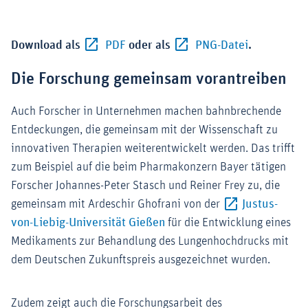
Externer-Link (Öffnet im neuen Fenste
Externer-Lin
Download als
PDF
oder als
PNG-Datei
.
Die Forschung gemeinsam vorantreiben
Auch Forscher in Unternehmen machen bahnbrechende
Entdeckungen, die gemeinsam mit der Wissenschaft zu
innovativen Therapien weiterentwickelt werden. Das trifft
zum Beispiel auf die beim Pharmakonzern Bayer tätigen
Forscher Johannes-Peter Stasch und Reiner Frey zu, die
gemeinsam mit Ardeschir Ghofrani von der
Justus-
Externer-Link (Öffnet im neu
von-Liebig-Universität Gießen
für die Entwicklung eines
Medikaments zur Behandlung des Lungenhochdrucks mit
dem Deutschen Zukunftspreis ausgezeichnet wurden.
Zudem zeigt auch die Forschungsarbeit des