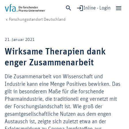
Inline - Login
Wirksame Therapien dank enger Zusammenarbeit
vfa. Die forschenden Pharma-Unternehmen
Forschung & Entwicklung
Forschungsstandort Deutschland
Schließen
Forschung & Entwicklung
21. Januar 2021
Gesundheit & Versorgung
Wirksame Therapien dank
Wirtschaft & Standort
enger Zusammenarbeit
Digitalisierung & KI
Verband & Mitglieder
Die Zusammenarbeit von Wissenschaft und
Industrie kann eine Menge Positives bewirken. Das
gilt in besonderem Maße für die forschende
Mitglied werden!
Pharmaindustrie, die traditionell eng vernetzt mit
der Forschungslandschaft ist. Wie groß der
Medien
gesamtgesellschaftliche Nutzen aus dem engen
Austausch ist, zeigte sich zuletzt etwa an der