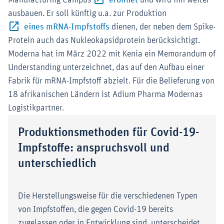
Manufacturing Campus
eröffnet
und wird ihn weiter
ausbauen. Er soll künftig u.a. zur Produktion
Externer-Link (Öffnet im neuen F
eines mRNA-Impfstoffs
dienen, der neben dem Spike-
Protein auch das Nukleokapsidprotein berücksichtigt.
Moderna hat im März 2022 mit Kenia ein Memorandum of
Understanding unterzeichnet, das auf den Aufbau einer
Fabrik für mRNA-Impfstoff abzielt. Für die Belieferung von
18 afrikanischen Ländern ist Adium Pharma Modernas
Logistikpartner.
Produktionsmethoden für Covid-19-
Impfstoffe: anspruchsvoll und
unterschiedlich
Die Herstellungsweise für die verschiedenen Typen
von Impfstoffen, die gegen Covid-19 bereits
zugelassen oder in Entwicklung sind, unterscheidet