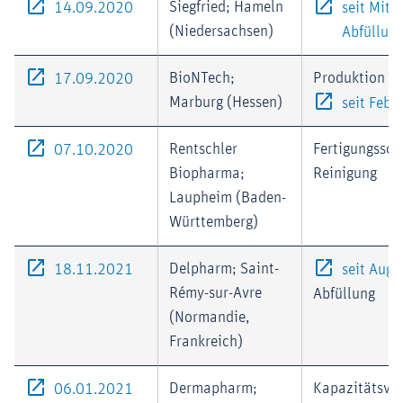
Externer-Link (Öffnet im neuen Fenster)
Siegfried; Hameln
14.09.2020
seit Mitt
(Niedersachsen)
Abfüllun
Externer-Link (Öffnet im neuen Fenster)
BioNTech;
Produktion (
17.09.2020
Marburg (Hessen)
seit Febr
Externer-Link (Öffnet im neuen Fenster)
Rentschler
Fertigungssch
07.10.2020
Biopharma;
Reinigung
Laupheim (Baden-
Württemberg)
Externer-Link (Öffnet im neuen Fenster)
Delpharm; Saint-
18.11.2021
seit Aug
Rémy-sur-Avre
Abfüllung
(Normandie,
Frankreich)
Externer-Link (Öffnet im neuen Fenster)
Dermapharm;
Kapazitätsver
06.01.2021