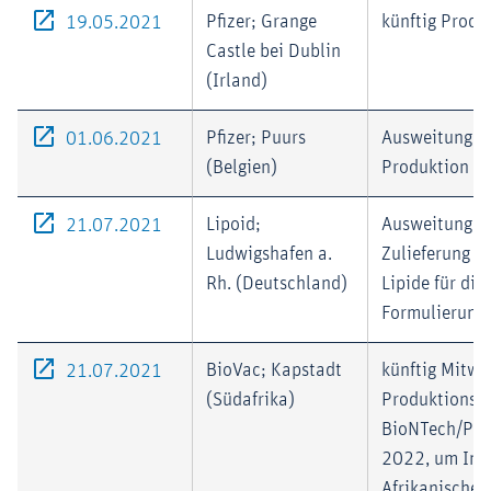
Externer-Link (Öffnet im neuen Fenster)
Pfizer; Grange
künftig Produ
19.05.2021
Castle bei Dublin
(Irland)
Externer-Link (Öffnet im neuen Fenster)
Pfizer; Puurs
Ausweitung d
01.06.2021
(Belgien)
Produktion
Externer-Link (Öffnet im neuen Fenster)
Lipoid;
Ausweitung d
21.07.2021
Ludwigshafen a.
Zulieferung b
Rh. (Deutschland)
Lipide für die
Formulierung
Externer-Link (Öffnet im neuen Fenster)
BioVac; Kapstadt
künftig Mitwi
21.07.2021
(Südafrika)
Produktionsn
BioNTech/Pfiz
2022, um Impf
Afrikanische 