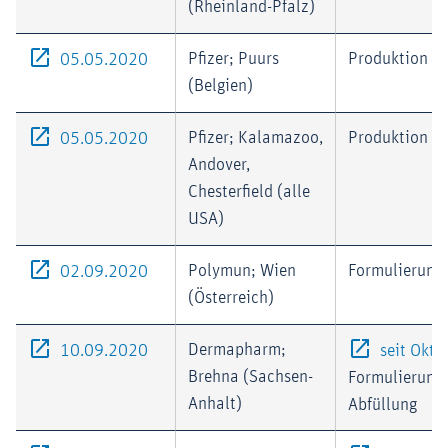
(Rheinland-Pfalz)
Externer-Link (Öffnet im neuen Fenster)
Pfizer; Puurs
Produktion
05.05.2020
(Belgien)
Externer-Link (Öffnet im neuen Fenster)
Pfizer; Kalamazoo,
Produktion
05.05.2020
Andover,
Chesterfield (alle
USA)
Externer-Link (Öffnet im neuen Fenster)
Polymun; Wien
Formulierung
02.09.2020
(Österreich)
Externer-Link (Öffnet im neuen Fenster)
Dermapharm;
10.09.2020
seit Okt
Brehna (Sachsen-
Formulierung
Anhalt)
Abfüllung