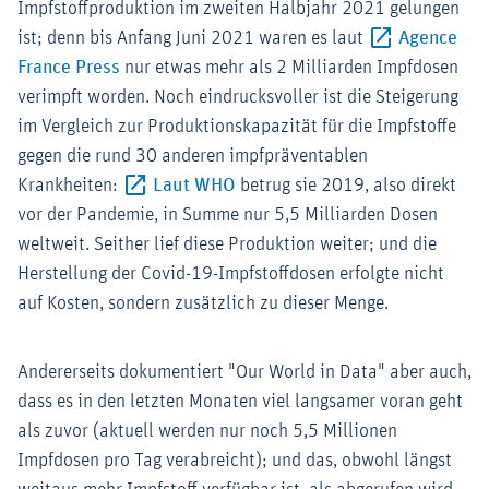
Impfstoffproduktion im zweiten Halbjahr 2021 gelungen
ist; denn bis Anfang Juni 2021 waren es laut
Agence
Externer-Link (Öffnet im neuen Fenster)
France Press
nur etwas mehr als 2 Milliarden Impfdosen
verimpft worden. Noch eindrucksvoller ist die Steigerung
im Vergleich zur Produktionskapazität für die Impfstoffe
gegen die rund 30 anderen impfpräventablen
Externer-Link (Öffnet im neuen 
Krankheiten:
Laut WHO
betrug sie 2019, also direkt
vor der Pandemie, in Summe nur 5,5 Milliarden Dosen
weltweit. Seither lief diese Produktion weiter; und die
Herstellung der Covid-19-Impfstoffdosen erfolgte nicht
auf Kosten, sondern zusätzlich zu dieser Menge.
Andererseits dokumentiert "Our World in Data" aber auch,
dass es in den letzten Monaten viel langsamer voran geht
als zuvor (aktuell werden nur noch 5,5 Millionen
Impfdosen pro Tag verabreicht); und das, obwohl längst