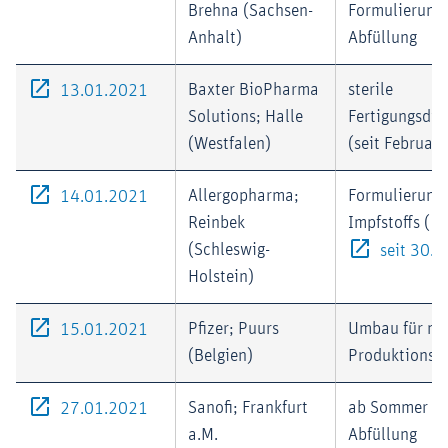
Brehna (Sachsen-
Formulierung
Anhalt)
Abfüllung
Externer-Link (Öffnet im neuen Fenster)
Baxter BioPharma
sterile
13.01.2021
Solutions; Halle
Fertigungsdie
(Westfalen)
(seit Februar
Externer-Link (Öffnet im neuen Fenster)
Allergopharma;
Formulierung 
14.01.2021
Reinbek
Impfstoffs (
(Schleswig-
seit 30.
Holstein)
Externer-Link (Öffnet im neuen Fenster)
Pfizer; Puurs
Umbau für me
15.01.2021
(Belgien)
Produktionsk
Externer-Link (Öffnet im neuen Fenster)
Sanofi; Frankfurt
ab Sommer 2
27.01.2021
a.M.
Abfüllung