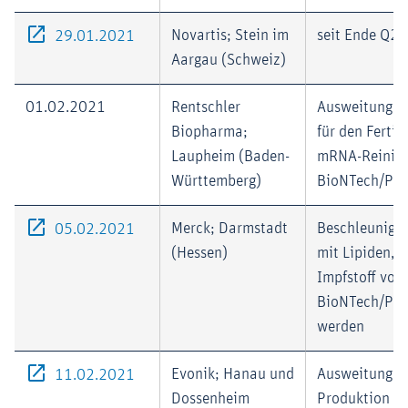
Externer-Link (Öffnet im neuen Fenster)
Novartis; Stein im
seit Ende Q2 
29.01.2021
Aargau (Schweiz)
01.02.2021
Rentschler
Ausweitung d
Biopharma;
für den Fertig
Laupheim (Baden-
mRNA-Reinigu
Württemberg)
BioNTech/Pfiz
Externer-Link (Öffnet im neuen Fenster)
Merck; Darmstadt
Beschleunigte
05.02.2021
(Hessen)
mit Lipiden, d
Impfstoff von
BioNTech/Pfiz
werden
Externer-Link (Öffnet im neuen Fenster)
Evonik; Hanau und
Ausweitung de
11.02.2021
Dossenheim
Produktion fü