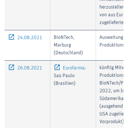
herzustellen 
von aus Euro
zugeliefertem
Externer-Link (Öffnet im neuen Fenster)
BioNTech,
Ausweitung d
24.08.2021
Marburg
Produktionsk
(Deutschland)
Externer-Link (Öffnet im neuen Fenster)
Externer-Link (Öffnet
;
künftig Mitwi
26.08.2021
Eurofarma
Produktionsn
Sao Paulo
BioNTech/Pfiz
(Brasilien)
2022, um Impf
Südamerika h
(ausgehend v
USA zugelief
Vorprodukt)