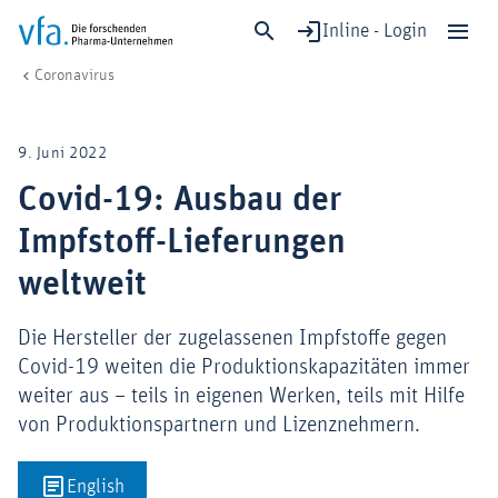
Inline - Login
Covid-19: Ausbau der Impfstoff-Lieferungen weltweit
vfa. Die forschenden Pharma-Unternehmen
Forschung & Entwicklung
Coronavirus
Schließen
Forschung & Entwicklung
9. Juni 2022
Gesundheit & Versorgung
Covid-19: Ausbau der
Wirtschaft & Standort
Impfstoff-Lieferungen
Digitalisierung & KI
Verband & Mitglieder
weltweit
Die Hersteller der zugelassenen Impfstoffe gegen
Covid-19 weiten die Produktionskapazitäten immer
Mitglied werden!
weiter aus – teils in eigenen Werken, teils mit Hilfe
Medien
von Produktionspartnern und Lizenznehmern.
English