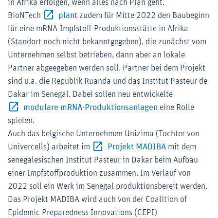
in Afrika erfolgen, wenn alles nach Plan geht.
Externer-Link (Öffnet im neuen Fenster)
BioNTech
plant
zudem für Mitte 2022 den Baubeginn
für eine mRNA-Impfstoff-Produktionsstätte in Afrika
(Standort noch nicht bekanntgegeben), die zunächst vom
Unternehmen selbst betrieben, dann aber an lokale
Partner abgeegeben werden soll. Partner bei dem Projekt
sind u.a. die Republik Ruanda und das Institut Pasteur de
Dakar im Senegal. Dabei sollen neu entwickelte
Externer-Link (Öf
modulare mRNA-Produktionsanlagen
eine Rolle
spielen.
Auch das belgische Unternehmen Unizima (Tochter von
Externer-Link (
Univercells) arbeitet im
Projekt MADIBA
mit dem
Externer-Link (Öffnet im ne
senegalesischen Institut Pasteur
in Dakar beim Aufbau
einer Impfstoffproduktion zusammen. Im Verlauf von
2022 soll ein Werk im Senegal produktionsbereit werden.
Das Projekt MADIBA wird auch von der Coalition of
Epidemic Preparedness Innovations (CEPI)