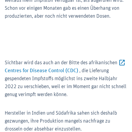
weitaus mehr Impfstoff verfügbar ist, als abgerufen wird.
Schon vor einigen Monaten gab es einen Überhang von
produzierten, aber noch nicht verwendeten Dosen.
Zoom
Sichtbar wird das auch an der Bitte des afrikanischen
Externer-Link (Öffnet im 
Centres for Disease Control (CDC)
, die Lieferung
gespendeten Impfstoffs möglichst ins zweite Halbjahr
2022 zu verschieben, weil er im Moment gar nicht schnell
genug verimpft werden könne.
Hersteller in Indien und Südafrika sahen sich deshalb
gezwungen, ihre Produktion mangels nachfrage zu
drosseln oder absehbar einzustellen.