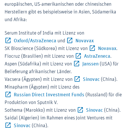
europäischen, US-amerikanischen oder chinesischen
Herstellern gibt es beispielsweise in Asien, Südamerika
und Afrika:
Serum Institute of India mit Lizenz von
Externer-Link (Öffnet im neuen Fens
Externer-Link (Ö
Oxford/AstraZeneca
und
Novavax
Exter
SK Bioscience (Südkorea) mit Lizenz von
Novavax
.
Externer
Fiocruz (Brasilien) mit Lizenz von
AstraZeneca
.
Externer-Link 
Aspen (Südafrika) mit Lizenz von
Janssen
(USA) für
Belieferung afrikanischer Länder.
Externer-Link
Vacsera (Ägypten) mit Lizenz von
Sinovac
(China).
Minapharm (Ägypten) mit Lizenz des
Externer-Link (Öffnet
Russian Direct Investment Funds
(Russland) für die
Produktion von Sputnik V.
Externer-Lin
Sothema (Marokko) mit Lizenz von
Sinovac
(China).
Saidal (Algerien) im Rahmen eines Joint Ventures mit
Externer-Link (Öffnet im neuen Fenster)
Sinovac
(China).