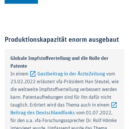
Produktionskapazität enorm ausgebaut
Globale Impfstoffverteilung und die Rolle der
Patente
Externer-Li
In einem
Gastbeitrag in der ÄrzteZeitung
vom
23.02.2022 erläutert vfa-Präsident Han Steutel, wie
die weltweite Impfstoffverteilung verbessert werden
kann. Patentaufhebungen sind für ihn dafür nicht
tauglich. Erörtert wird das Thema auch in einem
Externer-Link (Öffnet im 
Beitrag des Deutschlandfunks
vom 01.07.2022,
für den u.a. vfa-Forschungsssprecher Dr. Rolf Hömke
interviewt wurde. Umfassend wurde das Thema