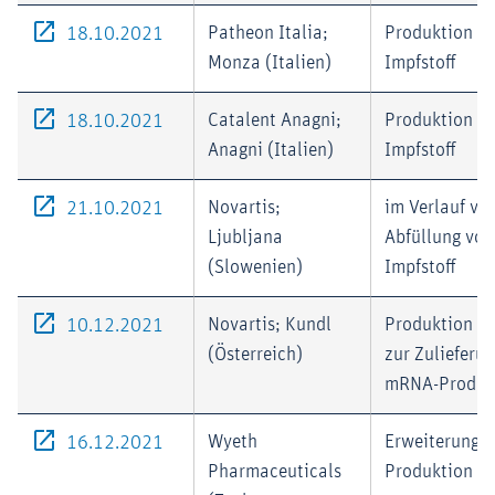
Externer-Link (Öffnet im neuen Fenster)
Patheon Italia;
Produktion vo
18.10.2021
Monza (Italien)
Impfstoff
Externer-Link (Öffnet im neuen Fenster)
Catalent Anagni;
Produktion vo
18.10.2021
Anagni (Italien)
Impfstoff
Externer-Link (Öffnet im neuen Fenster)
Novartis;
im Verlauf vo
21.10.2021
Ljubljana
Abfüllung von
(Slowenien)
Impfstoff
Externer-Link (Öffnet im neuen Fenster)
Novartis; Kundl
Produktion v
10.12.2021
(Österreich)
zur Zulieferun
mRNA-Produk
Externer-Link (Öffnet im neuen Fenster)
Wyeth
Erweiterung d
16.12.2021
Pharmaceuticals
Produktion