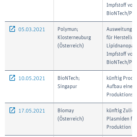
Impfstoff von
BioNTech/Pfiz
Externer-Link (Öffnet im neuen Fenster)
Polymun;
Ausweitung d
05.03.2021
Klosterneuburg
für Herstellun
(Österreich)
Lipidnanopart
Impfstoff von
BioNTech/Pfiz
Externer-Link (Öffnet im neuen Fenster)
BioNTech;
künftig Produ
10.05.2021
Singapur
Aufbau einer
Produktionsa
Externer-Link (Öffnet im neuen Fenster)
Biomay
künftig Zulie
17.05.2021
(Österreich)
Plasmiden fü
Produktion