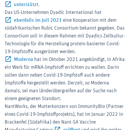
Externer-Link (Öffnet im neuen Fenster)
unterstützt
.
Das US-Unternehmen Dyadic International hat
Externer-Link (Öffnet im neuen F
ebenfalls im Juli 2021
eine Kooperation mit dem
südafrikanischen Rubic Consortium bekannt gegeben. Das
Consortium soll in diesem Rahmen mit Dyadics Zellkultur-
Technologie für die Herstellung protein-basierter Covid-
19-Impfstoffe ausgerüstet werden.
Externer-Link (Öffnet im neuen Fenster)
Moderna
hat im Oktober 2021 angekündigt, in Afrika
ein Werk für mRNA-Impfstoff errichten zu wollen. Darin
sollen dann neben Covid-19-Impfstoff auch andere
Impfstoffe hergestellt werden. Derzeit, so Moderna
damals, sei man länderübergreifen auf der Suche nach
einem geeigneten Standort.
NantWorks, der Mutterkonzern von ImmunityBio (Partner
eines Covid-19-Impfstoffprojekts), hat im Januar 2022 in
Brackenfel (Südafrika) den Nant-SA Vaccine
Externer-Link (Öffnet im