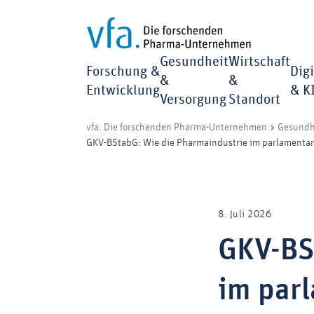
Gesundheit
Wirtschaft
Forschung &
Digi
&
&
Entwicklung
& K
Versorgung
Standort
vfa. Die forschenden Pharma-Unternehmen
Gesundh
GKV-BStabG: Wie die Pharmaindustrie im parlamentari
8. Juli 2026
GKV-BS
im par