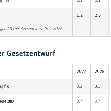
ag 7%
0,1
0,1
1,2
2,3
 gemäß Gesetzesentwurf 29.4.2026
er Gesetzentwurf
2027
2028
lag
fix
3,2
3,5
egelung
0,7
0,7