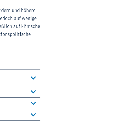
ördern und höhere
 jedoch auf wenige
ßlich auf klinische
tionspolitische
n