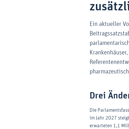
zusätzl
Ein aktueller V
Beitragssatzsta
parlamentarisch
Krankenhäuser, 
Referentenentwu
pharmazeutische
Drei Ände
Die Parlamentsfass
im Jahr 2027 steig
erwarteten 1,1 Mil