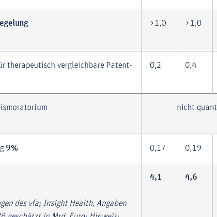
egelung
>1,0
>1,0
ür therapeutisch vergleichbare Patent-
0,2
0,4
eismoratorium
nicht quant
ag
9%
0,17
0,19
4,1
4,6
gen des vfa; Insight Health, Angaben
 geschätzt in Mrd. Euro; Hinweis: