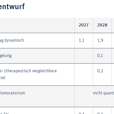
entwurf
2027
2028
lag dynamisch
1,1
1,9
gelung
0,1
ür ztherapeutisch vergleichbare
0,2
tel
eismoratorium
nicht quant