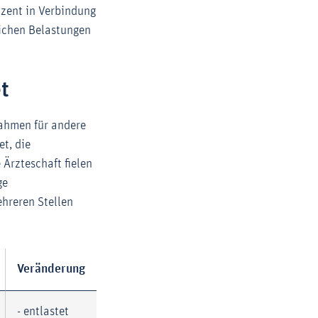
ozent in Verbindung
ichen Belastungen
t
ahmen für andere
t, die
 Ärzteschaft fielen
ge
ehreren Stellen
Veränderung
- entlastet