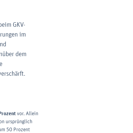
 beim GKV-
erungen im
end
enüber dem
e
erschärft.
Prozent
vor. Allein
on ursprünglich
 um 50 Prozent