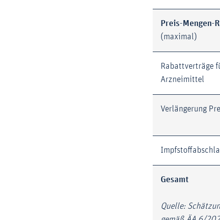
Preis-Mengen-R
(maximal)
Rabattverträge f
Arzneimittel
Verlängerung Pr
Impfstoffabschl
Gesamt
Quelle: Schätzun
gemäß ÄA 6/2026