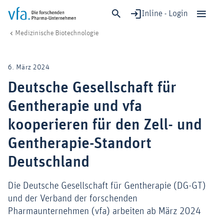
Inline - Login
Deutsche Gesellschaft für Gentherapie und vfa kooperieren für den Zel
vfa. Die forschenden Pharma-Unternehmen
Forschung & Entwicklung
Medizinische Biotechnologie
Schließen
Forschung & Entwicklung
6. März 2024
Gesundheit & Versorgung
Deutsche Gesellschaft für
Wirtschaft & Standort
Gentherapie und vfa
Digitalisierung & KI
Verband & Mitglieder
kooperieren für den Zell- und
Gentherapie-Standort
Deutschland
Mitglied werden!
Medien
Die Deutsche Gesellschaft für Gentherapie (DG-GT)
und der Verband der forschenden
Pharmaunternehmen (vfa) arbeiten ab März 2024