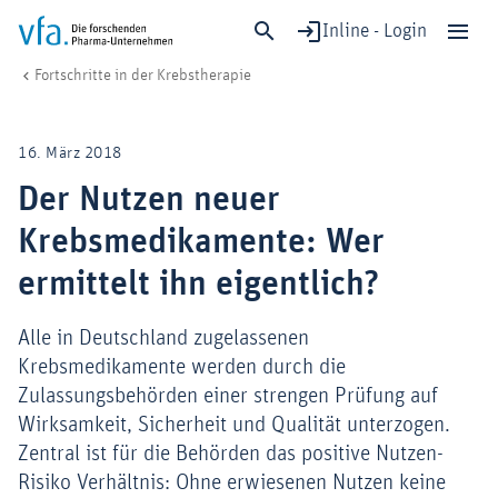
Inline - Login
Der Nutzen neuer Krebsmedikamente: Wer ermittelt ihn eigentlich?
vfa. Die forschenden Pharma-Unternehmen
Forschung & Entwicklung
Fortschritte in der Krebstherapie
Schließen
Forschung & Entwicklung
16. März 2018
Gesundheit & Versorgung
Der Nutzen neuer
Wirtschaft & Standort
Krebsmedikamente: Wer
Digitalisierung & KI
Verband & Mitglieder
ermittelt ihn eigentlich?
Alle in Deutschland zugelassenen
Krebsmedikamente werden durch die
Mitglied werden!
Zulassungsbehörden einer strengen Prüfung auf
Medien
Wirksamkeit, Sicherheit und Qualität unterzogen.
Zentral ist für die Behörden das positive Nutzen-
Risiko Verhältnis: Ohne erwiesenen Nutzen keine