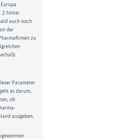
n Europa
z 2 hinter
bald auch noch
von der
 Pharmafirmen zu
lgreichen
ßerhalb
dieser Parameter
 geht es darum,
ben, ob
Pharma-
hland ausgeben.
ückgewonnen