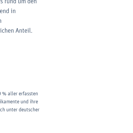
rs rund um den
hend in
m
ichen Anteil.
 % aller erfassten
dikamente und ihre
ch unter deutscher