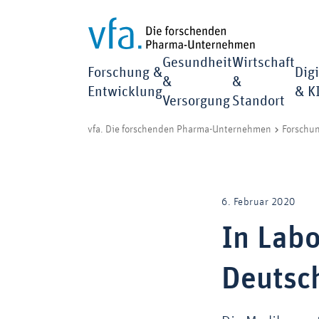
Gesundheit
Wirtschaft
Forschung &
Digi
&
&
Entwicklung
& K
Versorgung
Standort
vfa. Die forschenden Pharma-Unternehmen
Forschu
6. Februar 2020
In Labo
Deutsc