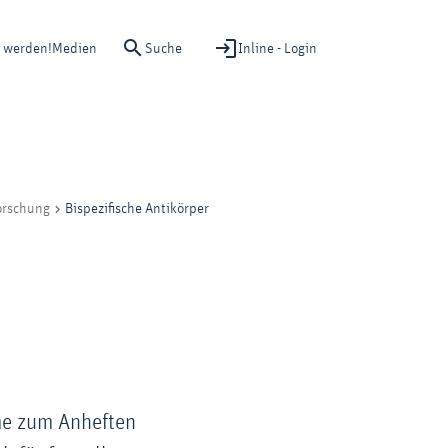
Suche
Inline - Login
d werden!
Medien
Bispezifische Antikörper
orschung
rme zum Anheften