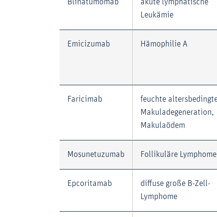
Blinatumomab
akute lymphatische
Leukämie
Emicizumab
Hämophilie A
Faricimab
feuchte altersbedingt
Makuladegeneration,
Makulaödem
Mosunetuzumab
Follikuläre Lymphome
Epcoritamab
diffuse große B-Zell-
Lymphome