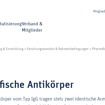
Mitglie
talisierung
Verband &
I
Mitglieder
ng & Entwicklung
Forschungsstandort & Rahmenbedingungen
Pharmaf
fische Antikörper
körper vom Typ IgG tragen stets zwei identische A