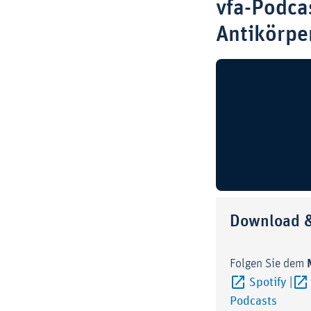
vfa-Podca
Antikörpe
Download &
Folgen Sie dem
Exte
Spotify
|
Podcasts