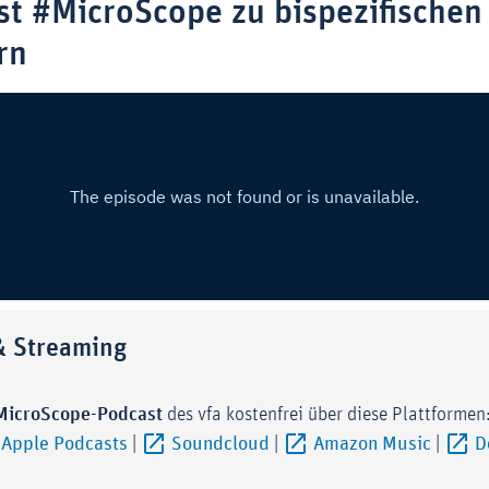
st #MicroScope
zu bispezifischen
rn
 Streaming
MicroScope-Podcast
des vfa kostenfrei über diese Plattformen
rner-Link (Öffnet im neuen Fenster)
Externer-Link (Öffnet im neuen Fenster)
Externer-Link (Öffnet im ne
Extern
Apple Podcasts
|
Soundcloud
|
Amazon Music
|
D