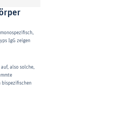
körper
 monospezifisch,
Typs IgG zeigen
auf, also solche,
timmte
 bispezifischen