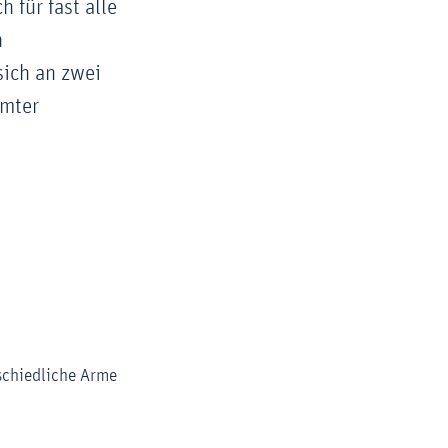
 für fast alle
n
sich an zwei
mmter
rschiedliche Arme