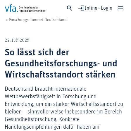
Inline - Login
So lässt sich der Gesundheitsforschungs- und Wirtschaftsstandort stärk
vfa. Die forschenden Pharma-Unternehmen
Forschung & Entwicklung
Forschungsstandort & Rahmenbedingungen
Forschungsstandort Deutschland
Schließen
Forschung & Entwicklung
22. Juli 2025
Gesundheit & Versorgung
So lässt sich der
Wirtschaft & Standort
Gesundheitsforschungs- und
Digitalisierung & KI
Verband & Mitglieder
Wirtschaftsstandort stärken
Deutschland braucht internationale
Wettbewerbsfähigkeit in Forschung und
Mitglied werden!
Entwicklung, um ein starker Wirtschaftsstandort zu
Medien
bleiben – sinnvollerweise insbesondere im Bereich
Gesundheitsforschung. Konkrete
Handlungsempfehlungen dafür haben am