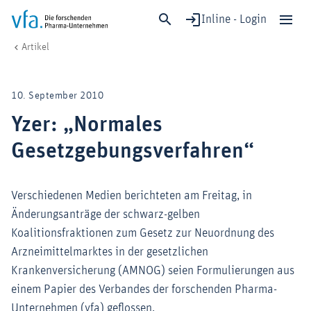
Inline - Login
Yzer: „Normales Gesetzgebungsverfahren“
vfa. Die forschenden Pharma-Unternehmen
Wirtschaft & Politik
Artikel
Schließen
Forschung & Entwicklung
10. September 2010
Gesundheit & Versorgung
Yzer: „Normales
Wirtschaft & Standort
Gesetzgebungsverfahren“
Digitalisierung & KI
Verband & Mitglieder
Verschiedenen Medien berichteten am Freitag, in
Änderungsanträge der schwarz-gelben
Mitglied werden!
Koalitionsfraktionen zum Gesetz zur Neuordnung des
Arzneimittelmarktes in der gesetzlichen
Medien
Krankenversicherung (AMNOG) seien Formulierungen aus
einem Papier des Verbandes der forschenden Pharma-
Unternehmen (vfa) geflossen.