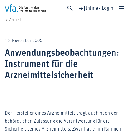
Inline - Login
Anwendungsbeobachtungen: Instrument für die Arzneimittelsicherheit
vfa. Die forschenden Pharma-Unternehmen
Wirtschaft & Politik
Artikel
Schließen
Forschung & Entwicklung
16. November 2006
Gesundheit & Versorgung
Anwendungsbeobachtungen:
Wirtschaft & Standort
Instrument für die
Digitalisierung & KI
Verband & Mitglieder
Arzneimittelsicherheit
Mitglied werden!
Medien
Der Hersteller eines Arzneimittels trägt auch nach der
behördlichen Zulassung die Verantwortung für die
Sicherheit seines Arzneimittels. Zwar hat er im Rahmen