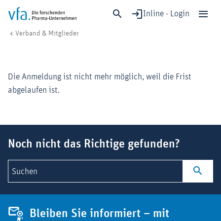
Inline - Login
Veranstaltungsanmeldung
vfa. Die forschenden Pharma-Unternehmen
Verband & Mitglieder
Schließen
Forschung & Entwicklung
Die Anmeldung ist nicht mehr möglich, weil die Frist
Gesundheit & Versorgung
abgelaufen ist.
Wirtschaft & Standort
Digitalisierung & KI
Verband & Mitglieder
Suchbegriff
Noch nicht das Richtige gefunden?
Mitglied werden!
Suchen
Medien
Bleiben Sie informiert – mit