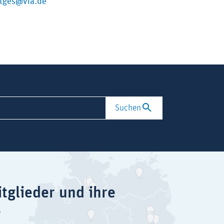
etges@vfa.de
Suchen
tglieder und ihre
e