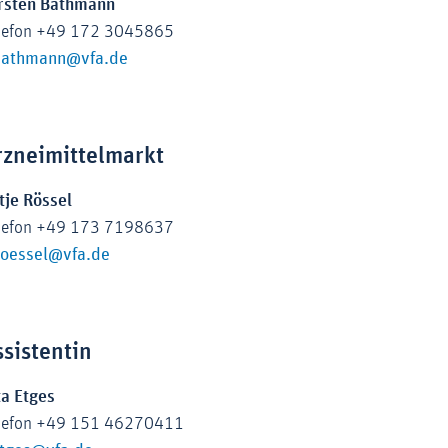
rsten Bathmann
lefon +49 172 3045865
bathmann@vfa.de
rzneimittelmarkt
tje Rössel
lefon +49 173 7198637
roessel@vfa.de
ssistentin
ta Etges
lefon +49 151 46270411