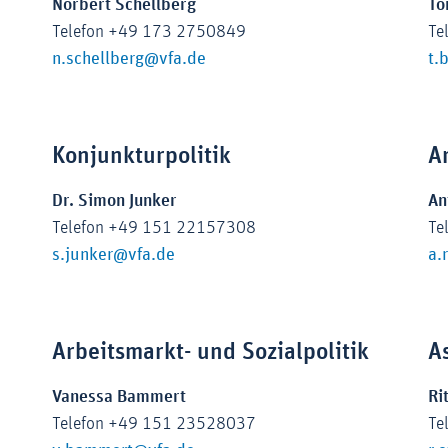
Norbert Schellberg
To
Telefon +49 173 2750849
Te
n.schellberg@vfa.de
t.
Zoom
Zoom
Konjunkturpolitik
A
Dr. Simon Junker
An
Telefon +49 151 22157308
Te
s.junker@vfa.de
a.
Zoom
Zoom
Arbeitsmarkt- und Sozialpolitik
A
Vanessa Bammert
Ri
Telefon +49 151 23528037
Te