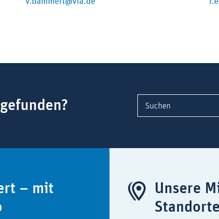
v.bammert@vfa.de
r.
 gefunden?
Suchen
ert – mit
Unsere Mi
o
Standort