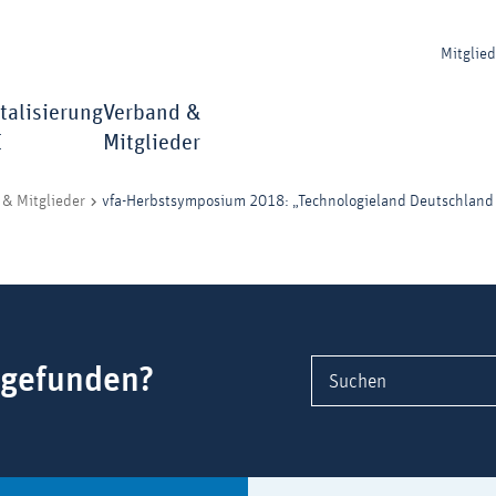
Mitglie
talisierung
Verband &
I
Mitglieder
vfa-Herbstsymposium 2018: „Technologieland Deutschland - 
& Mitglieder
 gefunden?
Suchen