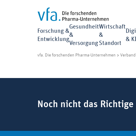
Gesundheit
Wirtschaft
Forschung &
Digi
&
&
Entwicklung
& K
Versorgung
Standort
vfa. Die forschenden Pharma-Unternehmen
Verband 
Suchbegriff
Noch nicht das Richtige